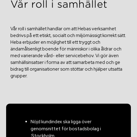
Vår roll i samhället
Definitioner
Aktien
Kalendarium
Finansiering
Grön aktie
Vår roll i samhället handlar om att Hebas verksamhet
bedrivs på ett etiskt, socialt och miljömässigt korrekt sätt.
Finansiering
Heba erbjuder en möjlighet till ett tryggt och
Ägare
ändamålsenligt boende för människor i olika åldrar och
Bolagsstyrning
med varierande vård- eller servicebehov. Vi gör även
Ramverk för grön och hållbar finansiering
Utdelning
samhällsinsatser i forma av att samarbeta med och ge
bidrag till organisationer som stöttar och hjälper utsatta
Bolagsstyrning
Obligationsprogram – MTN
Analyser
grupper.
Om Heba
Årsstämma
Certifikatprogram
Om Heba
Valberedning
Banklån
In English
Affärsmodell, mål och strategi
Styrelse
Rating
Nöjd kundindex ska ligga över
In English
Kontakt
Ledning
genomsnittet för bostadsbolag i
Fastighetsvärdering
Stockholm.