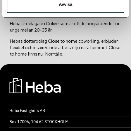
Till boende
Avvisa
långsiktiga målet är att hyresgästen ska ta över kontraktet
i första hand.
Heba är delägare i Colive som är ett delningsboende för
unga mellan 20-35 år.
Hebas dotterbolag Close to home coworking, erbjuder
flexibel och inspirerande arbetsmiljö nära hemmet. Close
to home finns nu i Norrtälje.
Heba Fastighets AB
Box 17006, 104 62 STOCKHOLM