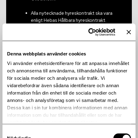
Ersättningar
Alla nytecknade hyreskontrakt ska vara
enligt Hebas Hållbara hyreskontrakt.
Revisor
Trygghetsindex ska ligga över 80
Bolagsordning
procent.
Bolagsstyrningsrapport
Denna webbplats använder cookies
Heba ska bidra ekonomiskt till
organisationer som arbetar med frågor
Vi använder enhetsidentifierare för att anpassa innehållet
Årsredovisning
som ligger nära vår kärnverksamhet.
och annonserna till användarna, tillhandahålla funktioner
för sociala medier och analysera vår trafik. Vi
Samtliga medarbetare ska få en årligen
vidarebefordrar även sådana identifierare och annan
återkommande utbildning i
information från din enhet till de sociala medier och
uppförandekod, antikorruption och
annons- och analysföretag som vi samarbetar med.
mänskliga rättigheter.
Dessa kan i sin tur kombinera informationen med annan
information som du har tillhandahållit eller som de har
Alla väsentliga leverantörer ska
samlat in när du har använt deras tjänster.
underteckna Fastighetsägarnas
Samtyckesval
Uppförandekod för leverantörer.