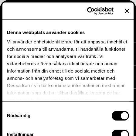
Stäng
Meny
Denna webbplats använder cookies
Vi använder enhetsidentifierare för att anpassa innehållet
Heba Fastighets AB
Investera i Heba
och annonserna till användarna, tillhandahålla funktioner
för sociala medier och analysera vår trafik. Vi
Box 17006, 104 62 STOCKHOLM
vidarebefordrar även sådana identifierare och annan
Investera i Heba
Besök oss: Timmermansgatan 31
information från din enhet till de sociala medier och
Hållbarhet
annons- och analysföretag som vi samarbetar med.
Finansiella nyckeltal
Telefon: 08-442 44 40
Dessa kan i sin tur kombinera informationen med annan
Hållbarhet
information som du har tillhandahållit eller som de har
Finansiella mål
samlat in när du har använt deras tjänster.
Rapporter
Färdplan
Inblick
Samtyckesval
Nödvändig
Rapporter
Hållfast
Alternativa nyckeltal
Press
Aktien
Inställningar
Pressmeddelanden