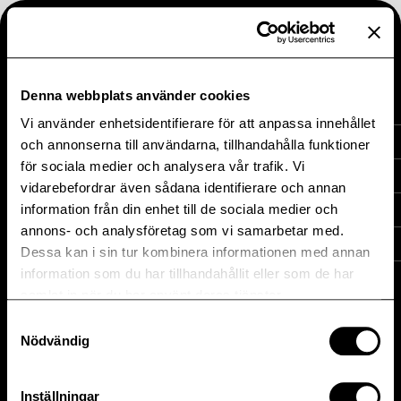
Stäng
Meny
Denna webbplats använder cookies
Vi använder enhetsidentifierare för att anpassa innehållet
Heba Fastighets AB
Investera i Heba
och annonserna till användarna, tillhandahålla funktioner
för sociala medier och analysera vår trafik. Vi
Box 17006, 104 62 STOCKHOLM
vidarebefordrar även sådana identifierare och annan
Investera i Heba
Besök oss: Timmermansgatan 31
information från din enhet till de sociala medier och
Hållbarhet
annons- och analysföretag som vi samarbetar med.
Finansiella nyckeltal
Telefon: 08-442 44 40
Dessa kan i sin tur kombinera informationen med annan
Hållbarhet
information som du har tillhandahållit eller som de har
Finansiella mål
samlat in när du har använt deras tjänster.
Rapporter
Färdplan
Inblick
Samtyckesval
Nödvändig
Rapporter
Hållfast
Alternativa nyckeltal
Press
Aktien
Inställningar
Pressmeddelanden