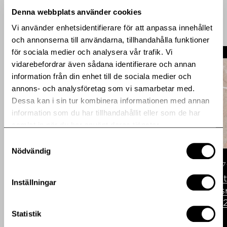
Denna webbplats använder cookies
Vi använder enhetsidentifierare för att anpassa innehållet
och annonserna till användarna, tillhandahålla funktioner
för sociala medier och analysera vår trafik. Vi
vidarebefordrar även sådana identifierare och annan
information från din enhet till de sociala medier och
annons- och analysföretag som vi samarbetar med.
Dessa kan i sin tur kombinera informationen med annan
information som du har tillhandahållit eller som de har
samlat in när du har använt deras tjänster.
Samtyckesval
Nödvändig
Publicerad: 2026-07-09
Regulatorisk
Publicerad: 2026-07
Correction: Heba again
Heba fortsät
Inställningar
delivers growth in income
förvaltnings
from property
januari-juni
Statistik
management for January-
June 2026