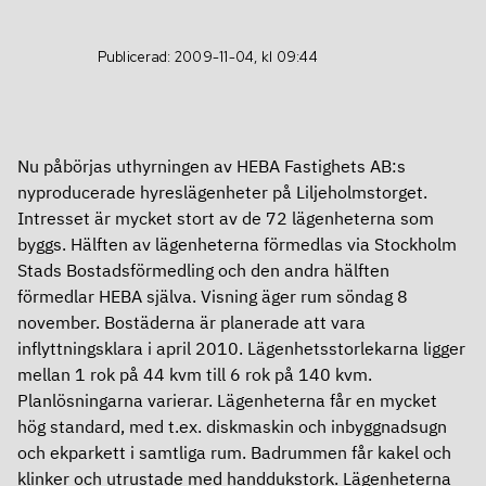
Definitioner
Aktien
Kalendarium
Publicerad: 2009-11-04, kl 09:44
Finansiering
Grön aktie
Finansiering
Ägare
Nu påbörjas uthyrningen av HEBA Fastighets AB:s
nyproducerade hyreslägenheter på Liljeholmstorget.
Bolagsstyrning
Ramverk för grön och hållbar finansiering
Utdelning
Intresset är mycket stort av de 72 lägenheterna som
byggs. Hälften av lägenheterna förmedlas via Stockholm
Bolagsstyrning
Obligationsprogram – MTN
Analyser
Stads Bostadsförmedling och den andra hälften
Om Heba
förmedlar HEBA själva. Visning äger rum söndag 8
Årsstämma
Certifikatprogram
november. Bostäderna är planerade att vara
inflyttningsklara i april 2010. Lägenhetsstorlekarna ligger
Om Heba
Valberedning
Banklån
mellan 1 rok på 44 kvm till 6 rok på 140 kvm.
In English
Planlösningarna varierar. Lägenheterna får en mycket
Affärsmodell, mål och strategi
Styrelse
Rating
hög standard, med t.ex. diskmaskin och inbyggnadsugn
In English
och ekparkett i samtliga rum. Badrummen får kakel och
Kontakt
Ledning
Fastighetsvärdering
klinker och utrustade med handdukstork. Lägenheterna