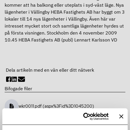
kommer att ha balkong eller uteplats i syd-väst läge. Nya
Ersättningar
lägenheter i Vällingby HEBA Fastighets AB har byggt om 3
lokaler till 14 nya lägenheter i Vällingby. Även här var
Revisor
intresset mycket stort och samtliga lägenheter hyrdes ut
på första visningen. Stockholm den 4 november 2009
Bolagsordning
10.45 HEBA Fastighets AB (publ) Lennart Karlsson VD
Bolagsstyrningsrapport
Årsredovisning
Dela artikeln med en vän eller ditt nätverk
Bifogade filer
wkr0011.pdf (aspx%3Fid%3D1045200)
Fler pressmeddelanden