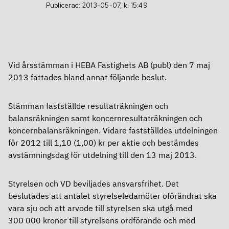
Definitioner
Publicerad: 2013-05-07, kl 15:49
Aktien
Kalendarium
Finansiering
Grön aktie
Vid årsstämman i HEBA Fastighets AB (publ) den 7 maj
Finansiering
Ägare
2013 fattades bland annat följande beslut.
Bolagsstyrning
Ramverk för grön och hållbar finansiering
Utdelning
Stämman fastställde resultaträkningen och
Bolagsstyrning
balansräkningen samt koncernresultaträkningen och
Obligationsprogram – MTN
Analyser
koncernbalansräkningen. Vidare fastställdes utdelningen
Om Heba
Årsstämma
för 2012 till 1,10 (1,00) kr per aktie och bestämdes
Certifikatprogram
avstämningsdag för utdelning till den 13 maj 2013.
Om Heba
Valberedning
Banklån
Styrelsen och VD beviljades ansvarsfrihet. Det
In English
Affärsmodell, mål och strategi
Styrelse
Rating
beslutades att antalet styrelseledamöter oförändrat ska
vara sju och att arvode till styrelsen ska utgå med
In English
Kontakt
Ledning
Fastighetsvärdering
300 000 kronor till styrelsens ordförande och med