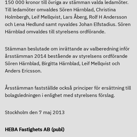
150 000 kronor till övriga av stämman valda ledamöter.
Ersättningar
Till ledamöter omvaldes Sören Härnblad, Christina
Holmbergh, Leif Mellqvist, Lars Åberg, Rolf H Andersson
Revisor
och Lena Hedlund samt nyvaldes Johan Elfstadius. Sören
Härnblad omvaldes till styrelsens ordförande.
Bolagsordning
Stämman beslutade om inrättande av valberedning inför
Bolagsstyrningsrapport
årsstämman 2014 bestående av styrelsens ordförande
Sören Härnblad, Birgitta Härnblad, Leif Mellqvist och
Årsredovisning
Anders Ericsson.
Årsstämman fastställde också principer för ersättning till
bolagsledningen i enlighet med styrelsens förslag.
Stockholm den 7 maj 2013
HEBA Fastighets AB (publ)