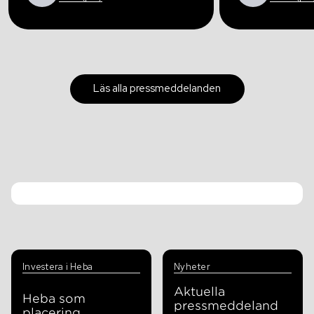
Läs alla pressmeddelanden
Investera i Heba
Nyheter
Aktuella
Heba som
pressmeddeland
placering