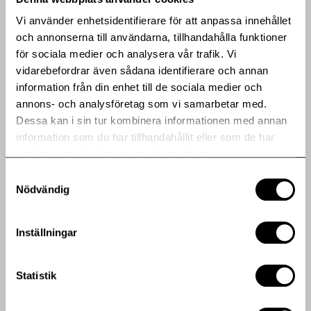
Vi använder enhetsidentifierare för att anpassa innehållet
Ytterligare information om bolaget finns på
och annonserna till användarna, tillhandahålla funktioner
www.hebafast.se
för sociala medier och analysera vår trafik. Vi
vidarebefordrar även sådana identifierare och annan
information från din enhet till de sociala medier och
annons- och analysföretag som vi samarbetar med.
Dessa kan i sin tur kombinera informationen med annan
Dela artikeln med en vän eller ditt nätverk
information som du har tillhandahållit eller som de har
samlat in när du har använt deras tjänster.
Samtyckesval
Bifogade filer
Nödvändig
Pressmeddelande i pdf (pdf)
Inställningar
Fler pressmeddelanden
Statistik