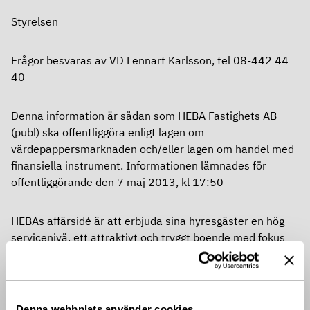
Styrelsen
Frågor besvaras av VD Lennart Karlsson, tel 08-442 44
40
Denna information är sådan som HEBA Fastighets AB
(publ) ska offentliggöra enligt lagen om
värdepappersmarknaden och/eller lagen om handel med
finansiella instrument. Informationen lämnades för
offentliggörande den 7 maj 2013, kl 17:50
HEBAs affärsidé är att erbjuda sina hyresgäster en hög
servicenivå, ett attraktivt och tryggt boende med fokus
på Stockholmsregionen genom ett långsiktigt ägande,
engagerad förvaltning och aktiv fastighetsutveckling.
HEBA är sedan år 1994 noterad på Nasdaq OMX
Stockholmsbörsen, Mid Cap listan.
Denna webbplats använder cookies