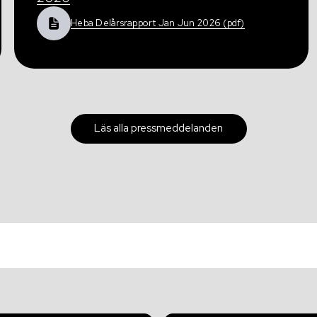
Heba Delårsrapport Jan Jun 2026 (pdf)
Läs alla pressmeddelanden