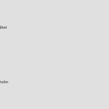
itet
holm