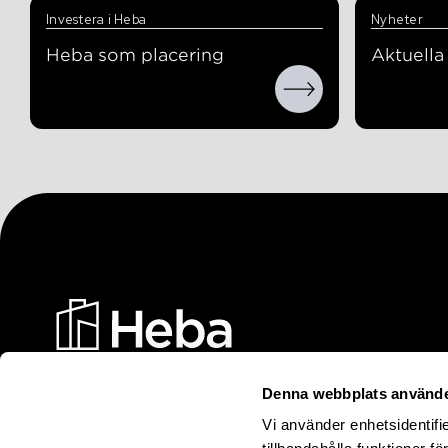
Investera i Heba
Nyheter
Heba som placering
Aktuell
Denna webbplats använde
Heba Fastighets AB
Vi använder enhetsidentifi
Box 17006, 104 62 STOCKHOLM