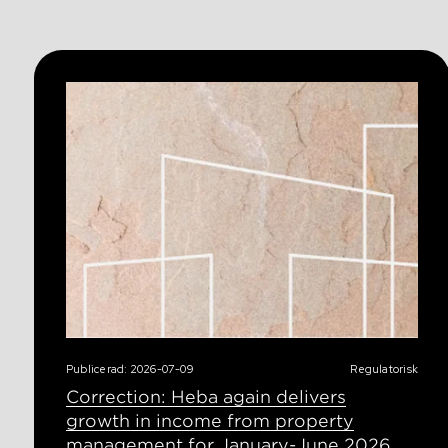
Publicerad: 2026-07-09
Regulatorisk
Correction: Heba again delivers
growth in income from property
management for January-June 2026