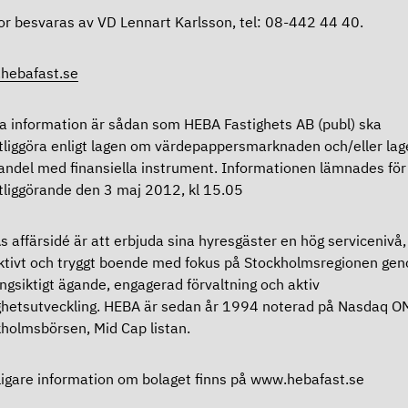
r besvaras av VD Lennart Karlsson, tel: 08-442 44 40.
hebafast.se
 information är sådan som HEBA Fastighets AB (publ) ska
tliggöra enligt lagen om värdepappersmarknaden och/eller lag
ndel med finansiella instrument. Informationen lämnades för
tliggörande den 3 maj 2012, kl 15.05
 affärsidé är att erbjuda sina hyresgäster en hög servicenivå,
ktivt och tryggt boende med fokus på Stockholmsregionen ge
ångsiktigt ägande, engagerad förvaltning och aktiv
ghetsutveckling. HEBA är sedan år 1994 noterad på Nasdaq 
holmsbörsen, Mid Cap listan.
ligare information om bolaget finns på www.hebafast.se