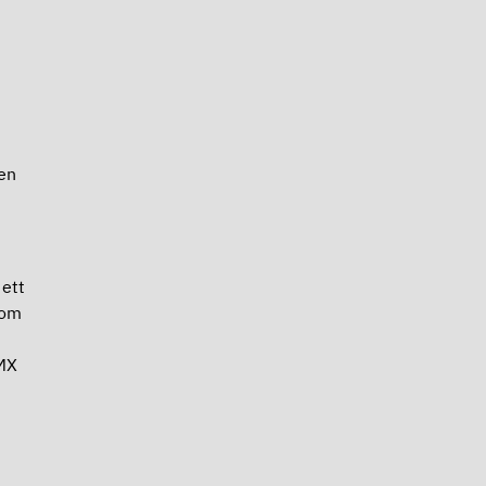
en
 ett
nom
OMX