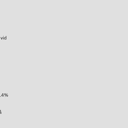
vid
 14%
å