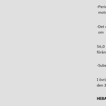
Peri
mots
Det 
om
56,0 
förän
Subs
I öv
den 
HEBA 