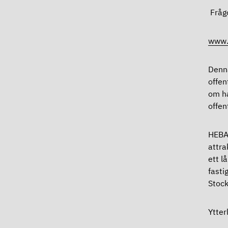
Frågo
www.
Denna
offen
om ha
offen
HEBAs
attra
ett l
fasti
Stock
Ytter