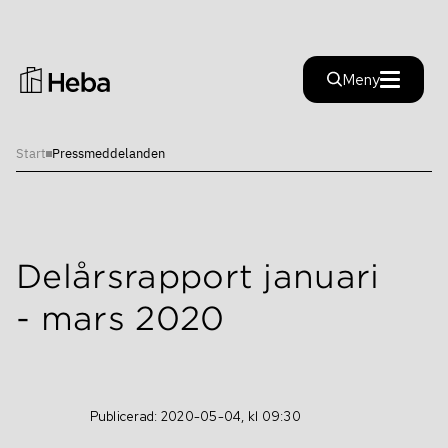
Stäng
Meny
Start
Pressmeddelanden
Investera i Heba
Investera i Heba
Hållbarhet
Finansiella nyckeltal
Delårsrapport januari
Hållbarhet
Finansiella mål
- mars 2020
Rapporter
Färdplan
Inblick
Rapporter
Hållfast
Alternativa nyckeltal
Publicerad: 2020-05-04, kl 09:30
Aktien
Pressmeddelanden