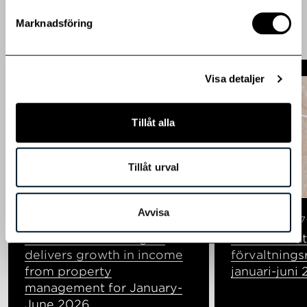
Marknadsföring
Visa detaljer
Tillåt alla
Tillåt urval
Till boende
Avvisa
Publicerad: 2026-07-09
Regulatorisk
Publicerad: 2026-07
Correction: Heba again
Heba fortsät
delivers growth in income
förvaltnings
from property
januari-juni
management for January-
June 2026