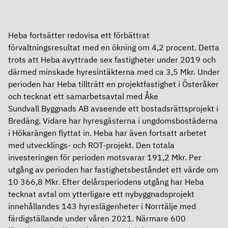
Definitioner
Aktien
Kalendarium
Heba fortsätter redovisa ett förbättrat
Finansiering
Grön aktie
förvaltningsresultat med en ökning om 4,2 procent. Detta
trots att Heba avyttrade sex fastigheter under 2019 och
Finansiering
Ägare
därmed minskade hyresintäkterna med ca 3,5 Mkr. Under
perioden har Heba tillträtt en projektfastighet i Österåker
Bolagsstyrning
Ramverk för grön och hållbar finansiering
Utdelning
och tecknat ett samarbetsavtal med Åke
Sundvall Byggnads AB avseende ett bostadsrättsprojekt i
Bolagsstyrning
Obligationsprogram – MTN
Analyser
Bredäng. Vidare har hyresgästerna i ungdomsbostäderna
i Hökarängen flyttat in. Heba har även fortsatt arbetet
Om Heba
Årsstämma
Certifikatprogram
med utvecklings- och ROT-projekt. Den totala
investeringen för perioden motsvarar 191,2 Mkr. Per
Om Heba
Valberedning
Banklån
utgång av perioden har fastighetsbeståndet ett värde om
10 366,8 Mkr. Efter delårsperiodens utgång har Heba
In English
Affärsmodell, mål och strategi
Styrelse
Rating
tecknat avtal om ytterligare ett nybyggnadsprojekt
innehållandes 143 hyreslägenheter i Norrtälje med
In English
Kontakt
Ledning
Fastighetsvärdering
färdigställande under våren 2021. Närmare 600