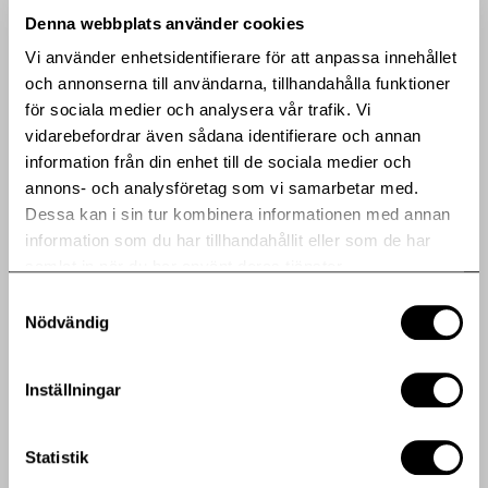
Hebas affärsidé är att erbjuda sina hyresgäster en hög
Denna webbplats använder cookies
servicenivå, ett attraktivt och tryggt boende med fokus
Vi använder enhetsidentifierare för att anpassa innehållet
på Stockholmsregionen genom ett långsiktigt ägande,
och annonserna till användarna, tillhandahålla funktioner
engagerad förvaltning och fastighetsutveckling. Heba är
för sociala medier och analysera vår trafik. Vi
sedan år 1994 noterat på Nasdaq Stockholm AB, Nordic
vidarebefordrar även sådana identifierare och annan
Mid Cap. Ytterligare information om bolaget finns på
information från din enhet till de sociala medier och
www.hebafast.se
.
annons- och analysföretag som vi samarbetar med.
Dessa kan i sin tur kombinera informationen med annan
information som du har tillhandahållit eller som de har
Dela artikeln med en vän eller ditt nätverk
samlat in när du har använt deras tjänster.
Samtyckesval
Nödvändig
Bifogade filer
Inställningar
Heba delårsrapport Q1 (pdf)
Fler pressmeddelanden
Statistik