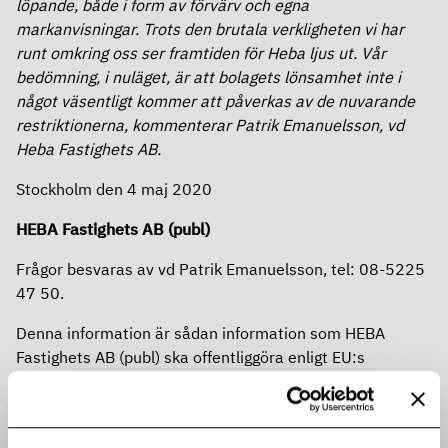
löpande, både i form av förvärv och egna
markanvisningar. Trots den brutala verkligheten vi har
runt omkring oss ser framtiden för Heba ljus ut. Vår
bedömning, i nuläget, är att bolagets lönsamhet inte i
något väsentligt kommer att påverkas av de nuvarande
restriktionerna, kommenterar Patrik Emanuelsson, vd
Heba Fastighets AB.
Stockhol
m den 4 maj 2020
HEBA Fastighets AB (publ)
Frågor besvaras av vd Patrik Emanuelsson, tel: 08-5225
47 50.
Denna information är sådan information som HEBA
Fastighets AB (publ) ska offentliggöra enligt EU:s
marknadsmissbruksförordning. Informationen lämnades
genom ovanstående kontaktpersons försorg, för
offentliggörande den 4 maj 2020, kl 11.30 CET.