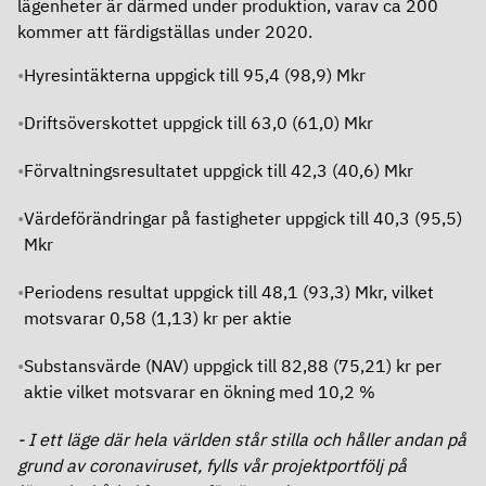
lägenheter är därmed under produktion, varav ca 200
Ersättningar
kommer att färdigställas under 2020.
Hyresintäkterna uppgick till 95,4 (98,9) Mkr
Revisor
Driftsöverskottet uppgick till 63,0 (61,0) Mkr
Bolagsordning
Förvaltningsresultatet uppgick till 42,3 (40,6) Mkr
Bolagsstyrningsrapport
Värdeförändringar på fastigheter uppgick till 40,3 (95,5)
Årsredovisning
Mkr
Periodens resultat uppgick till 48,1 (93,3) Mkr, vilket
motsvarar 0,58 (1,13) kr per aktie
Substansvärde (NAV) uppgick till 82,88 (75,21) kr per
aktie vilket motsvarar en ökning med 10,2 %
- I ett läge där hela världen står stilla och håller andan på
grund av coronaviruset, fylls vår projektportfölj på