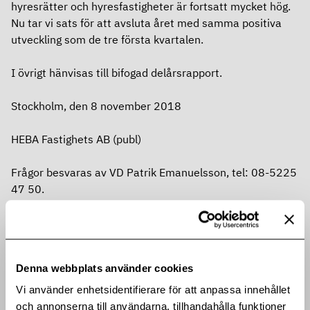
hyresrätter och hyresfastigheter är fortsatt mycket hög.
Nu tar vi sats för att avsluta året med samma positiva
utveckling som de tre första kvartalen.
I övrigt hänvisas till bifogad delårsrapport.
Stockholm, den 8 november 2018
HEBA Fastighets AB (publ)
Frågor besvaras av VD Patrik Emanuelsson, tel: 08-5225
47 50.
www.hebafast.se
Denna information är sådan information som HEBA
Fastighets AB (publ) ska offentliggöra enligt EU:s
Denna webbplats använder cookies
marknadsmissbruksförordning. Informationen lämnades
Vi använder enhetsidentifierare för att anpassa innehållet
genom ovanstående kontaktpersons försorg, för
och annonserna till användarna, tillhandahålla funktioner