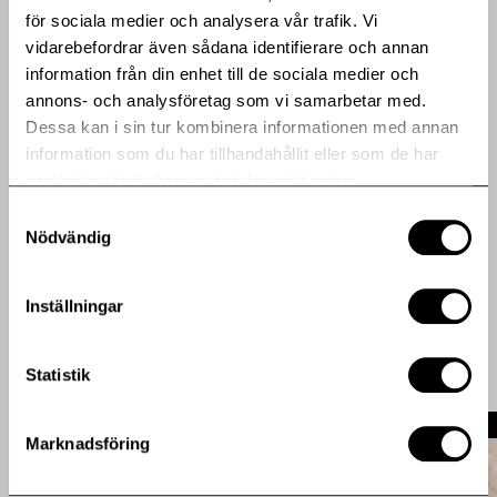
offentliggörande den 8 november 2018, kl 12.00
för sociala medier och analysera vår trafik. Vi
vidarebefordrar även sådana identifierare och annan
information från din enhet till de sociala medier och
Dela artikeln med en vän eller ditt nätverk
annons- och analysföretag som vi samarbetar med.
Dessa kan i sin tur kombinera informationen med annan
Bifogade filer
information som du har tillhandahållit eller som de har
samlat in när du har använt deras tjänster.
Samtyckesval
Delårsrapport januari-september 2018 (pdf)
Nödvändig
Fler pressmeddelanden
Inställningar
Statistik
Marknadsföring