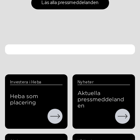
Läs alla pressmeddelanden
Investera i Heba
Nyheter
Aktuella
Heba som
pressmeddeland
placering
en