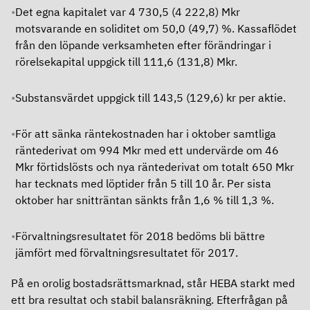
Det egna kapitalet var 4 730,5 (4 222,8) Mkr
Ersättningar
motsvarande en soliditet om 50,0 (49,7) %. Kassaflödet
från den löpande verksamheten efter förändringar i
Revisor
rörelsekapital uppgick till 111,6 (131,8) Mkr.
Bolagsordning
Substansvärdet uppgick till 143,5 (129,6) kr per aktie.
Bolagsstyrningsrapport
För att sänka räntekostnaden har i oktober samtliga
Årsredovisning
räntederivat om 994 Mkr med ett undervärde om 46
Mkr förtidslösts och nya räntederivat om totalt 650 Mkr
har tecknats med löptider från 5 till 10 år. Per sista
oktober har snitträntan sänkts från 1,6 % till 1,3 %.
Förvaltningsresultatet för 2018 bedöms bli bättre
jämfört med förvaltningsresultatet för 2017.
På en orolig bostadsrättsmarknad, står HEBA starkt med
ett bra resultat och stabil balansräkning. Efterfrågan på