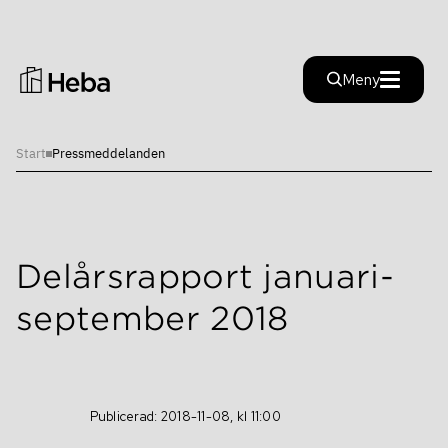
Stäng
Meny
Start
Pressmeddelanden
Investera i Heba
Investera i Heba
Hållbarhet
Finansiella nyckeltal
Delårsrapport januari-
Hållbarhet
Finansiella mål
september 2018
Rapporter
Färdplan
Inblick
Rapporter
Hållfast
Alternativa nyckeltal
Publicerad: 2018-11-08, kl 11:00
Aktien
Pressmeddelanden