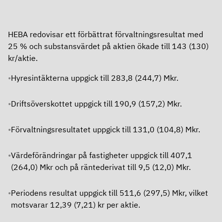
Definitioner
Aktien
Kalendarium
HEBA redovisar ett förbättrat förvaltningsresultat med
Finansiering
Grön aktie
25 % och substansvärdet på aktien ökade till 143 (130)
kr/aktie.
Finansiering
Ägare
Hyresintäkterna uppgick till 283,8 (244,7) Mkr.
Bolagsstyrning
Ramverk för grön och hållbar finansiering
Utdelning
Driftsöverskottet uppgick till 190,9 (157,2) Mkr.
Bolagsstyrning
Obligationsprogram – MTN
Analyser
Förvaltningsresultatet uppgick till 131,0 (104,8) Mkr.
Om Heba
Årsstämma
Certifikatprogram
Värdeförändringar på fastigheter uppgick till 407,1
Om Heba
Valberedning
Banklån
(264,0) Mkr och på räntederivat till 9,5 (12,0) Mkr.
In English
Affärsmodell, mål och strategi
Styrelse
Rating
Periodens resultat uppgick till 511,6 (297,5) Mkr, vilket
motsvarar 12,39 (7,21) kr per aktie.
In English
Kontakt
Ledning
Fastighetsvärdering