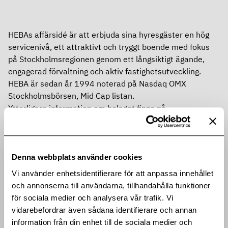
HEBAs affärsidé är att erbjuda sina hyresgäster en hög
servicenivå, ett attraktivt och tryggt boende med fokus
på Stockholmsregionen genom ett långsiktigt ägande,
engagerad förvaltning och aktiv fastighetsutveckling.
HEBA är sedan år 1994 noterad på Nasdaq OMX
Stockholmsbörsen, Mid Cap listan.
Ytterligare information om bolaget finns på
www.hebafast.se
Dela artikeln med en vän eller ditt nätverk
Denna webbplats använder cookies
Vi använder enhetsidentifierare för att anpassa innehållet
och annonserna till användarna, tillhandahålla funktioner
Bifogade filer
för sociala medier och analysera vår trafik. Vi
vidarebefordrar även sådana identifierare och annan
Release (pdf)
information från din enhet till de sociala medier och