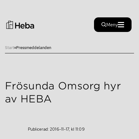
Stäng
Meny
Start
Pressmeddelanden
Investera i Heba
Investera i Heba
Hållbarhet
Finansiella nyckeltal
Frösunda Omsorg hyr
Hållbarhet
Finansiella mål
av HEBA
Rapporter
Färdplan
Inblick
Rapporter
Hållfast
Alternativa nyckeltal
Publicerad: 2016-11-17, kl 11:09
Aktien
Pressmeddelanden