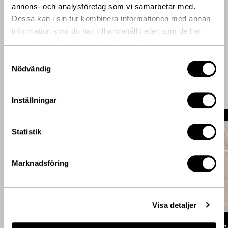
annons- och analysföretag som vi samarbetar med.
Dessa kan i sin tur kombinera informationen med annan
sollentuna017 (jpg)
information som du har tillhandahållit eller som de har
samlat in när du har använt deras tjänster.
Fler pressmeddelanden
Samtyckesval
Nödvändig
Inställningar
Statistik
Marknadsföring
Visa detaljer
Publicerad: 2026-07-09
Regulatorisk
Publicerad: 2026-07