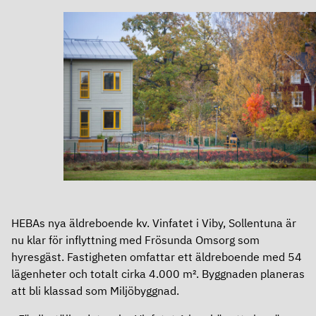
Definitioner
Aktien
Kalendarium
Finansiering
Grön aktie
Finansiering
Ägare
Bolagsstyrning
Ramverk för grön och hållbar finansiering
Utdelning
Bolagsstyrning
Obligationsprogram – MTN
Analyser
Om Heba
Årsstämma
Certifikatprogram
HEBAs nya äldreboende kv. Vinfatet i Viby, Sollentuna är
Om Heba
Valberedning
Banklån
nu klar för inflyttning med Frösunda Omsorg som
In English
hyresgäst. Fastigheten omfattar ett äldreboende med 54
Affärsmodell, mål och strategi
Styrelse
Rating
lägenheter och totalt cirka 4.000 m². Byggnaden planeras
att bli klassad som Miljöbyggnad
.
In English
Kontakt
Ledning
Fastighetsvärdering