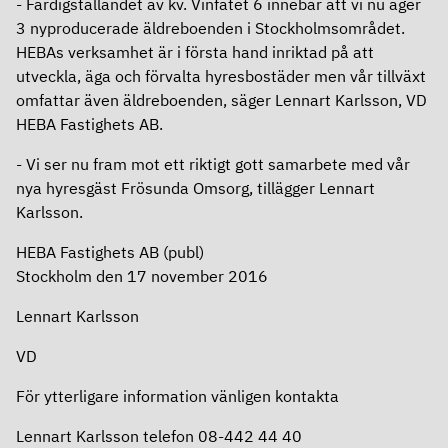
-
Färdigställandet av kv. Vinfatet 6 innebär att vi nu äger
Ersättningar
3 nyproducerade äldreboenden i Stockholmsområdet.
HEBAs verksamhet är i första hand inriktad på att
Revisor
utveckla, äga och förvalta hyresbostäder men vår tillväxt
omfattar även äldreboenden, säger Lennart Karlsson, VD
Bolagsordning
HEBA Fastighets AB.
-
Vi ser nu fram mot ett riktigt gott samarbete med vår
Bolagsstyrningsrapport
nya hyresgäst Frösunda Omsorg, tillägger Lennart
Karlsson.
Årsredovisning
HEBA Fastighets AB (publ)
Stockholm den 17 november 2016
Lennart Karlsson
VD
För ytterligare information vänligen kontakta
Lennart Karlsson telefon 08-442 44 40