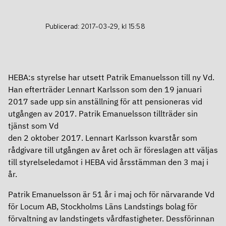
Definitioner
Aktien
Kalendarium
Publicerad: 2017-03-29, kl 15:58
Finansiering
Grön aktie
Finansiering
Ägare
HEBA:s styrelse har utsett Patrik Emanuelsson till ny Vd.
Han efterträder Lennart Karlsson som den 19 januari
Bolagsstyrning
Ramverk för grön och hållbar finansiering
Utdelning
2017 sade upp sin anställning för att pensioneras vid
utgången av 2017. Patrik Emanuelsson tillträder sin
Bolagsstyrning
Obligationsprogram – MTN
Analyser
tjänst som Vd
Om Heba
den 2 oktober 2017. Lennart Karlsson kvarstår som
Årsstämma
Certifikatprogram
rådgivare till utgången av året och är föreslagen att väljas
till styrelseledamot i HEBA vid årsstämman den 3 maj i
Om Heba
Valberedning
Banklån
år.
In English
Affärsmodell, mål och strategi
Styrelse
Rating
Patrik Emanuelsson är 51 år i maj och för närvarande Vd
för Locum AB, Stockholms Läns Landstings bolag för
In English
Kontakt
Ledning
Fastighetsvärdering
förvaltning av landstingets vårdfastigheter. Dessförinnan