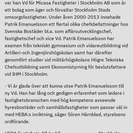
var han Vd för Micasa Fastigheter i Stockholm AB som är
Ersättningar
ett bolag som äger och förvaltar Stockholm Stads
omsorgsfastigheter. Under åren 2000-2013 innehade
Revisor
Patrik Emanuelsson ett flertal olika chefsbefattningar hos
Svenska Bostäder bl.a. som affärsutvecklingschef,
Bolagsordning
fastighetschef och vice Vd. Patrik Emanuelsson har
examen från tekniskt gymnasium och vidareutbildning vid
Bolagsstyrningsrapport
Artilleri-och Ingenjörshögskolan samt har därefter
genomfört studier vid militärhögskolans Högre Tekniska
Årsredovisning
Chefsutbildning samt Ekonomistyrning för beslutsfattare
vid IHM i Stockholm.
- Vi är glada över att kunna utse Patrik Emanuelsson till
ny Vd. Han har lång och gedigen erfarenhet som ledare i
fastighetsbranschen med hög kompetens avseende
hyresbostäder och samhällsfastigheter som passar väl in
med HEBA:s inriktning, säger Sören Härnblad, styrelsens
ordförande.