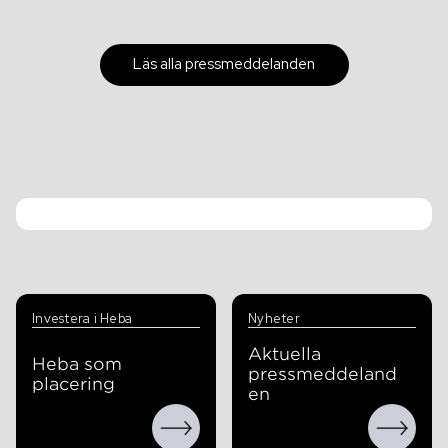
Läs alla pressmeddelanden
Investera i Heba
Nyheter
Aktuella
Heba som
pressmeddeland
placering
en