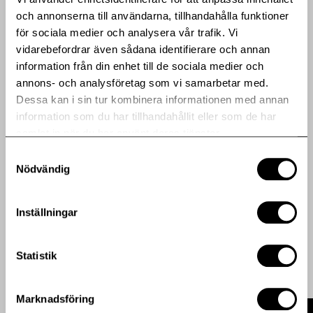
Stockholmsbörsen, Mid Cap listan.
och annonserna till användarna, tillhandahålla funktioner
Ytterligare information om bolaget finns på
för sociala medier och analysera vår trafik. Vi
www.hebafast.se
vidarebefordrar även sådana identifierare och annan
information från din enhet till de sociala medier och
annons- och analysföretag som vi samarbetar med.
Dela artikeln med en vän eller ditt nätverk
Dessa kan i sin tur kombinera informationen med annan
information som du har tillhandahållit eller som de har
samlat in när du har använt deras tjänster.
Bifogade filer
Samtyckesval
Nödvändig
Release (pdf)
Inställningar
Fler pressmeddelanden
Statistik
Marknadsföring