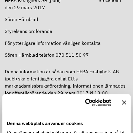
HEBA Fastighets AB (publ) Stockholm
den 29 mars 2017
Sören Härnblad
Styrelsens ordförande
För ytterligare information vänligen kontakta
Sören Härnblad telefon 070 511 50 97
Denna information är sådan som HEBA Fastighets AB
(publ) ska offentliggöra enligt EU:s
marknadsmissbruksförordning. Informationen lämnades
för offentliggörande den 29 mars 2017 kl.18:00.
HEBA:s affärsidé är att erbjuda sina hyresgäster en hög
servicenivå, ett attraktivt och tryggt boende med fokus
på Stockholmsregionen genom ett långsiktigt ägande,
engagerad förvaltning och aktiv fastighetsutveckling.
Denna webbplats använder cookies
HEBA är sedan år 1994 noterad på Nasdaq OMX
Vi använder enhetsidentifierare för att anpassa innehållet