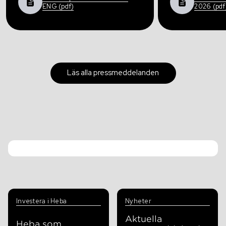
ENG (pdf)
2026 (pdf
Läs alla pressmeddelanden
Investera i Heba
Nyheter
Aktuella
Heba som