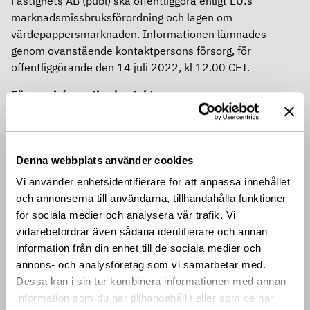
Fastighets AB (publ) ska offentliggöra enligt EU:s
marknadsmissbruksförordning och lagen om
värdepappersmarknaden. Informationen lämnades
genom ovanstående kontaktpersons försorg, för
offentliggörande den 14 juli 2022, kl 12.00 CET.
För mer information kontakta:
Patrik Emanuelsson, vd Heba Fastighets AB, 08-522 547
50,
patrik.emanuelsson@hebafast.se
Hanna Franzén, CFO Heba Fastighets AB, 076-764 63
Denna webbplats använder cookies
63,
hanna.franzen@hebafast.se
Vi använder enhetsidentifierare för att anpassa innehållet
och annonserna till användarna, tillhandahålla funktioner
Om Heba
för sociala medier och analysera vår trafik. Vi
Heba är en långsiktig och erfaren fastighetsägare som
vidarebefordrar även sådana identifierare och annan
utvecklar, äger och förvaltar bostäder och
information från din enhet till de sociala medier och
samhällsfastigheter i Stockholmsregionen och
annons- och analysföretag som vi samarbetar med.
Mälardalen. Genom vårt kunnande erbjuder vi hållbara
Dessa kan i sin tur kombinera informationen med annan
och trygga boenden att trivas i under livets olika faser. Vi
information som du har tillhandahållit eller som de har
skapar värde för ägare och samhälle genom nöjda