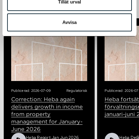
Tillåt urval
Till boende
Avvisa
Publicerad: 2026-07-09
Regulatorisk
Publicerad: 2026-07
Correction: Heba again
Heba fortsät
delivers growth in income
förvaltnings
from property
januari-juni
management for January-
June 2026
Heba Report Jan Jun 2026
Heba Delå