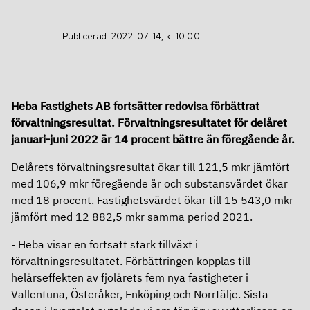
Definitioner
Aktien
Kalendarium
Publicerad: 2022-07-14, kl 10:00
Finansiering
Grön aktie
Finansiering
Ägare
Heba Fastighets AB fortsätter redovisa förbättrat
förvaltningsresultat. Förvaltningsresultatet för delåret
Bolagsstyrning
Ramverk för grön och hållbar finansiering
Utdelning
januari-juni 2022 är 14 procent bättre än föregående år.
Bolagsstyrning
Obligationsprogram – MTN
Analyser
Delårets förvaltningsresultat ökar till 121,5 mkr jämfört
med 106,9 mkr föregående år och substansvärdet ökar
Om Heba
Årsstämma
Certifikatprogram
med 18 procent. F
astighetsvärdet ökar till 15 543,0 mkr
jämfört med 12 882,5 mkr samma period 2021.
Om Heba
Valberedning
Banklån
- Heba visar
en fortsatt stark tillväxt i
In English
Affärsmodell, mål och strategi
Styrelse
Rating
förvaltningsresultatet. Förbättringen kopplas till
helårseffekten av fjolårets fem nya fastigheter i
In English
Kontakt
Ledning
Fastighetsvärdering
Vallentuna, Österåker, Enköping och Norrtälje.
Sista