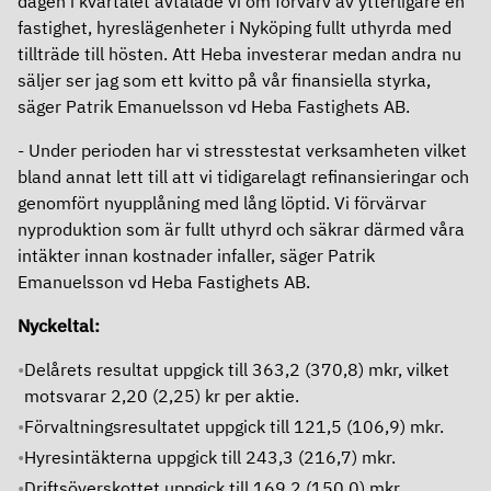
dagen i kvartalet avtalade vi om förvärv av ytterligare en
Ersättningar
fastighet, hyreslägenheter i Nyköping fullt uthyrda med
tillträde till hösten. Att Heba investerar medan andra nu
Revisor
säljer ser jag som ett kvitto på vår finansiella styrka,
säger Patrik Emanuelsson vd Heba Fastighets AB.
Bolagsordning
- Under perioden har vi stresstestat verksamheten vilket
bland annat lett till att vi tidigarelagt refinansieringar och
Bolagsstyrningsrapport
genomfört nyupplåning med lång löptid. Vi förvärvar
nyproduktion som är fullt uthyrd och säkrar därmed våra
Årsredovisning
intäkter innan kostnader infaller, säger Patrik
Emanuelsson vd Heba Fastighets AB.
Nyckeltal:
Delårets resultat uppgick till 363,2 (370,8) mkr, vilket
motsvarar 2,20 (2,25) kr per aktie.
Förvaltningsresultatet uppgick till 121,5 (106,9) mkr
.
Hyresintäkterna uppgick till 243,3 (216,7) mkr
.
Driftsöverskottet uppgick till 169,2 (150,0) mkr
.