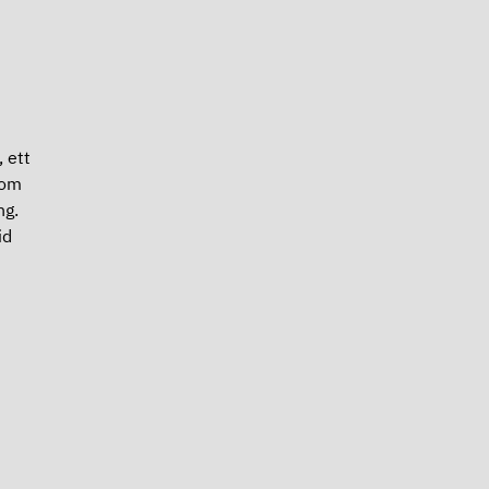
 ett
nom
ng.
id