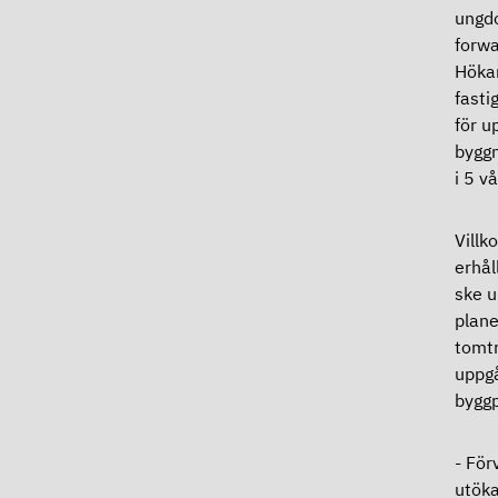
ungdo
forwa
Höka
fasti
för u
byggn
i 5 v
Villk
erhål
ske u
plane
tomtr
uppgå
byggp
- För
utöka