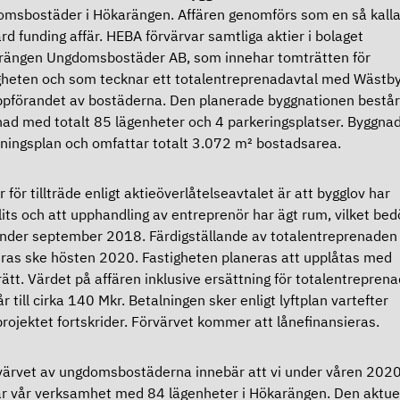
msbostäder i Hökarängen. Affären genomförs som en så kall
rd funding affär. HEBA förvärvar samtliga aktier i bolaget
rängen Ungdomsbostäder AB, som innehar tomträtten för
gheten och som tecknar ett totalentreprenadavtal med Wästb
ppförandet av bostäderna. Den planerade byggnationen består
ad med totalt 85 lägenheter och 4 parkeringsplatser. Byggna
åningsplan och omfattar totalt 3.072 m² bostadsarea.
or för tillträde enligt aktieöverlåtelseavtalet är att bygglov har
lits och att upphandling av entreprenör har ägt rum, vilket be
nder september 2018. Färdigställande av totalentreprenaden
ras ske hösten 2020. Fastigheten planeras att upplåtas med
ätt. Värdet på affären inklusive ersättning för totalentrepren
r till cirka 140 Mkr. Betalningen sker enligt lyftplan vartefter
rojektet fortskrider. Förvärvet kommer att lånefinansieras.
värvet av ungdomsbostäderna innebär att vi under våren 202
r vår verksamhet med 84 lägenheter i Hökarängen. Den aktue