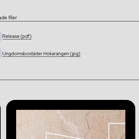
ade filer
Release (pdf)
Ungdomsbostäder Hökarängen (jpg)