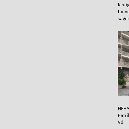
fasti
tunne
säger
HEBA 
Patr
Vd