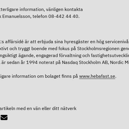
tterligare information, vänligen kontakta
k Emanuelsson, telefon 08-442 44 40.
s affärsidé är att erbjuda sina hyresgäster en hög servicenivå,
ktivt och tryggt boende med fokus på Stockholmsregionen ge
ångsiktigt ägande, engagerad förvaltning och fastighetsutveckli
är sedan år 1994 noterat på Nasdaq Stockholm AB, Nordic M
ligare information om bolaget finns på
www.hebafast.se
.
artikeln med en vän eller ditt nätverk