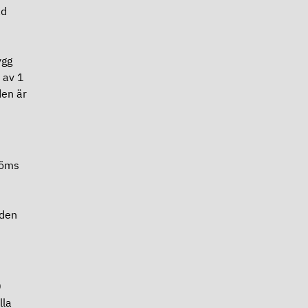
ad
ygg
 av 1
den är
döms
aden
0
lla