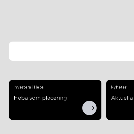
Investera i Heba
Nyheter
Heba som placering
Aktuell