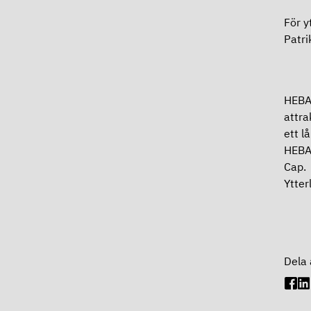
För y
Patri
HEBA:
attra
ett l
HEBA 
Cap.
Ytter
Dela 