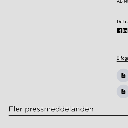
AB No
Dela 
Bifog
Fler pressmeddelanden