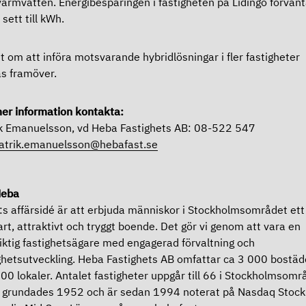
armvatten. Energibesparingen i fastigheten på Lidingö förvänt
sett till kWh.
t om att införa motsvarande hybridlösningar i fler fastigheter
as framöver.
er information kontakta:
k Emanuelsson, vd Heba Fastighets AB: 08-522 547
atrik.emanuelsson@hebafast.se
eba
s affärsidé är att erbjuda människor i Stockholmsområdet ett
art, attraktivt och tryggt boende. Det gör vi genom att vara en
iktig fastighetsägare med engagerad förvaltning och
ghetsutveckling. Heba Fastighets AB omfattar ca 3 000 bostäd
00 lokaler. Antalet fastigheter uppgår till 66 i Stockholmsomr
 grundades 1952 och är sedan 1994 noterat på Nasdaq Stoc