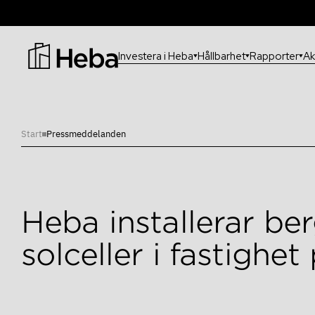
Investera i Heba
Hållbarhet
Rapporter
Ak
Vanligaste sökningarna:
Information för investerare?
Start
Pressmeddelanden
Heba installerar b
solceller i fastighet