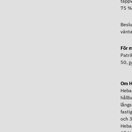
tappv
75 % 
Beslu
vänt
För m
Patri
50,
p
Om H
Heba:
hållb
långs
fasti
och 3
Heba