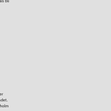
as bli
er
ådet.
kholm