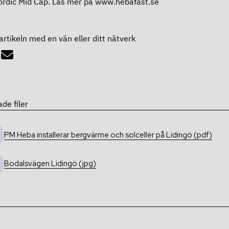
rdic Mid Cap. Läs mer på www.hebafast.se
artikeln med en vän eller ditt nätverk
ade filer
PM Heba installerar bergvärme och solceller på Lidingö (pdf)
Bodalsvägen Lidingö (jpg)