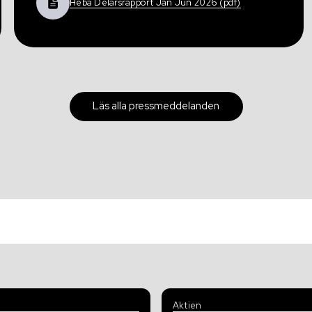
Heba Delårsrapport Jan Jun 2026 (pdf)
Läs alla pressmeddelanden
Aktien