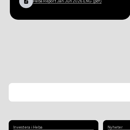
Heba Report Jan Jun 2026 ENG (pdf)
Investera i Heba
Nyheter