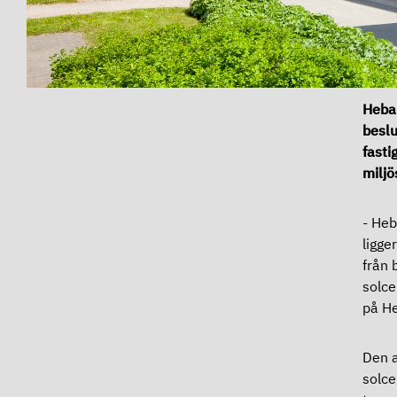
Heba 
beslu
fasti
miljö
- Heb
ligge
från 
solce
på H
Den a
solce