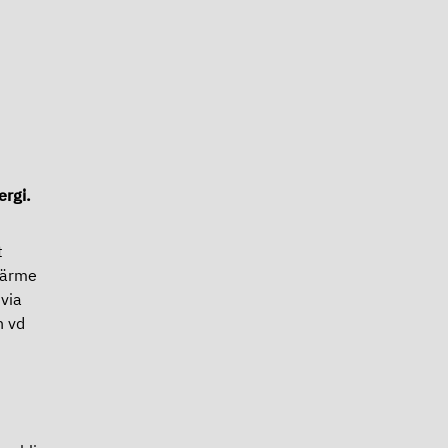
ergi.
t
 värme
via
n vd