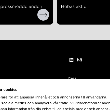
a pressmeddelanden
Hebas aktie
Press
Kontakta oss
r cookies
Aktien
erare för att anpassa innehållet och annonserna till användarna,
ör sociala medier och analysera vår trafik. Vi vidarebefordrar äve
Pressmeddelanden
nnan information från din enhet till de sociala medier och annons