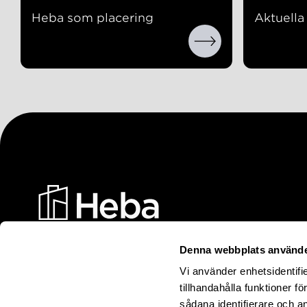
Heba som placering
Aktuell
Denna webbplats använde
Heba Fastighets AB
Vi använder enhetsidentifi
Box 17006, 104 62 STOCKHOLM
tillhandahålla funktioner f
sådana identifierare och a