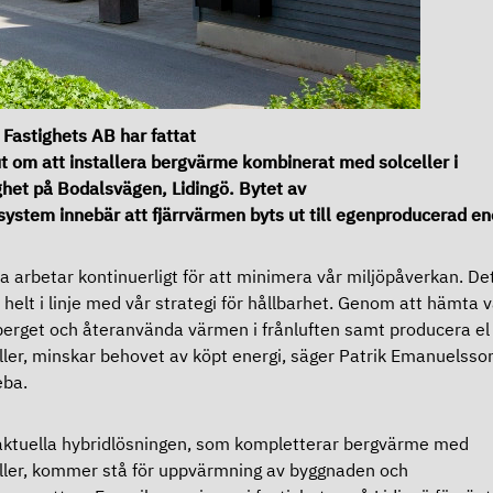
Fastighets AB har fattat
t om att installera bergvärme kombinerat med solceller i
ghet på Bodalsvägen, Lidingö. Bytet av
system innebär att fjärrvärmen byts ut till egenproducerad en
a arbetar kontinuerligt för att minimera vår miljöpåverkan. De
r helt i linje med vår strategi för hållbarhet. Genom att hämta
berget och återanvända värmen i frånluften samt producera el 
ller, minskar behovet av köpt energi, säger Patrik Emanuelsso
eba.
ktuella hybridlösningen, som kompletterar bergvärme med
ller, kommer stå för uppvärmning av byggnaden och