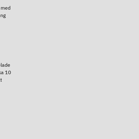
s med
ång
elade
ka 10
t
.