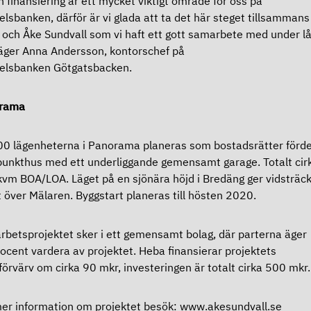
n finansiering är ett mycket viktigt område för oss på
lsbanken, därför är vi glada att ta det här steget tillsamman
och Åke Sundvall som vi haft ett gott samarbete med under l
säger Anna Andersson, kontorschef på
elsbanken Götgatsbacken.
orama
0 lägenheterna i Panorama planeras som bostadsrätter förd
 punkthus med ett underliggande gemensamt garage. Totalt cir
vm BOA/LOA. Läget på en sjönära höjd i Bredäng ger vidsträck
t över Mälaren. Byggstart planeras till hösten 2020.
betsprojektet sker i ett gemensamt bolag, där parterna äger
ocent vardera av projektet. Heba finansierar projektets
örvärv om cirka 90 mkr, investeringen är totalt cirka 500 mkr
er information om projektet besök:
www.akesundvall.se