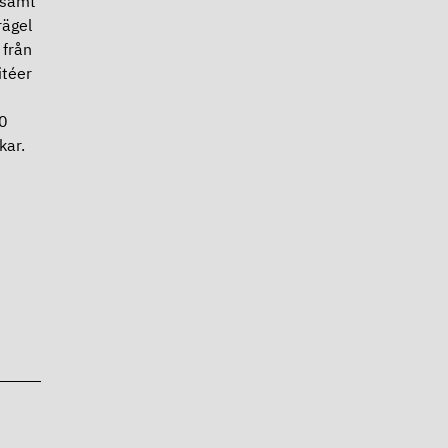
 samt
rägel
 från
itéer
0
kar.