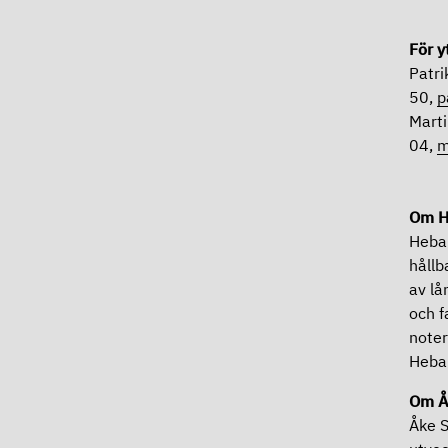
För y
Patri
50,
p
Marti
04,
m
Om H
Heba:
hållb
av lå
och f
noter
Heba
Om Å
Åke S