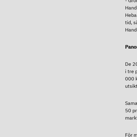
- Grö
Hande
Heba 
tid, 
Hand
Pan
De 20
i tre
000 k
utsik
Samar
50 pr
markf
För m