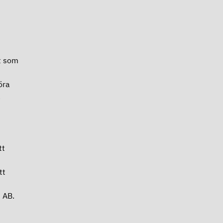
et som
öra
a
tt
t
tt
s AB.