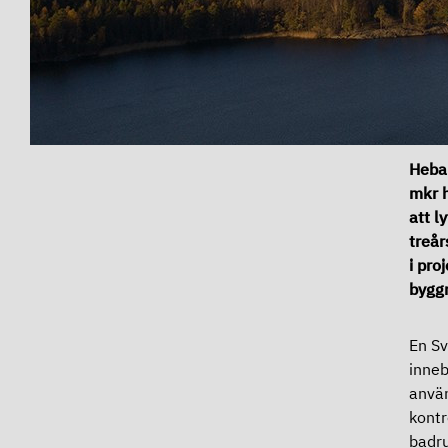
Heba
mkr h
att l
treår
i pro
byggn
En Sv
inneb
använ
kontr
badru