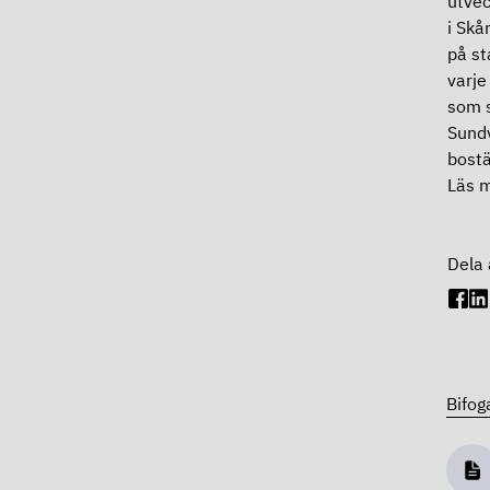
utvec
i Skå
på st
varje
som s
Sundv
bostä
Läs 
Dela 
Bifog