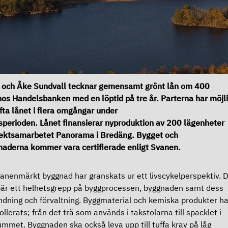
 och Åke Sundvall tecknar gemensamt grönt lån om 400
os Handelsbanken med en löptid på tre år. Parterna har möjl
yfta lånet i flera omgångar under
sperioden. Lånet finansierar nyproduktion av 200 lägenheter
jektsamarbetet Panorama i Bredäng. Bygget och
aderna kommer vara certifierade enligt Svanen.
anenmärkt byggnad har granskats ur ett livscykelperspektiv. 
är ett helhetsgrepp på byggprocessen, byggnaden samt dess
dning och förvaltning. Byggmaterial och kemiska produkter ha
ollerats; från det trä som används i takstolarna till spacklet i
mmet. Byggnaden ska också leva upp till tuffa krav på låg