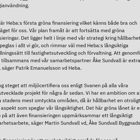
gianvändning.
 är Heba:s första gröna finansiering vilket känns både bra och
äget för oss. Vår plan framåt är att fortsätta med gröna
sieringar. Det ligger helt i linje med vår strategi kring hållbarh
peglas i allt vi gör, och rimmar väl med Heba:s långsiktiga
llningssätt till fastighetsutveckling och förvaltning. Att genomf
 tillsammans med vår samarbetspartner Åke Sundvall är extr
t, säger Patrik Emanuelsson vd Heba.
tog steget att miljöcertifiera oss enligt Svanen på alla våra
tvecklade projekt för några år sedan. Vi har en ambition om a
 stadens mest omtyckta områden, då är hållbarhet en otrolig
g aspekt som speglar vår långsiktighet. Det här gröna lånet är e
o på att även finansieringen uppmärksammar ett långsiktigt
arhetsarbete, säger Martin Sundvall vd, Åke Sundvall Byggnad