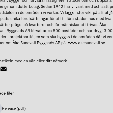
klar, bygger och förvaltar fastigheter i Stockholm och Uppsala
ne genom dotterbolag. Sedan 1942 har vi varit med och satt p
adsbilden i de områden vi verkar. Vi lägger stor vikt på att utgå
 plats unika förutsättningar för att tillföra staden hus med kval
ätter prägel på kvarteret och får människor att trivas. Åke
all Byggnads AB förvaltar ca 500 bostäder och har drygt 3 00
der i projektportföljen som ska byggas i de områden där vi ver
mer om Åke Sundvall Byggnads AB på:
www.akesundvall.se
artikeln med en vän eller ditt nätverk
ade filer
Release (pdf)