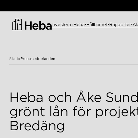
Investera i Heba
Hållbarhet
Rapporter
Ak
Vanligaste sökningarna:
Information för investerare?
Start
Pressmeddelanden
Heba och Åke Sundv
grönt lån för proje
Bredäng