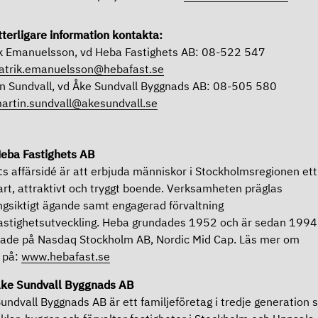
tterligare information kontakta:
k Emanuelsson, vd Heba Fastighets AB: 08-522 547
atrik.emanuelsson@hebafast.se
n Sundvall, vd Åke Sundvall Byggnads AB: 08-505 580
artin.sundvall@akesundvall.se
eba Fastighets AB
s affärsidé är att erbjuda människor i Stockholmsregionen ett
art, attraktivt och tryggt boende. Verksamheten präglas
ngsiktigt ägande samt engagerad förvaltning
astighetsutveckling. Heba grundades 1952 och är sedan 1994
ade på Nasdaq Stockholm AB, Nordic Mid Cap. Läs mer om
 på:
www.hebafast.se
ke Sundvall Byggnads AB
undvall Byggnads AB är ett familjeföretag i tredje generation