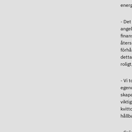
ener
- Det
angel
finan
åters
förhå
detta
rolig
- Vi 
egenu
skapa
vikti
kvitt
hållb