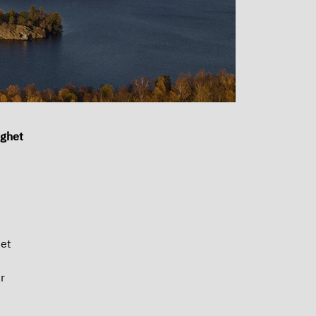
ighet
Det
r