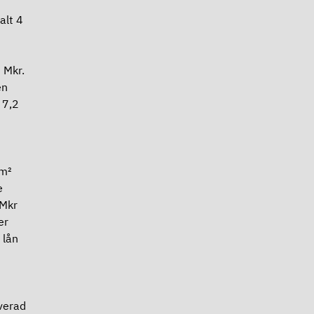
alt 4
 Mkr.
en
 7,2
 m²
e
 Mkr
er
 lån
verad