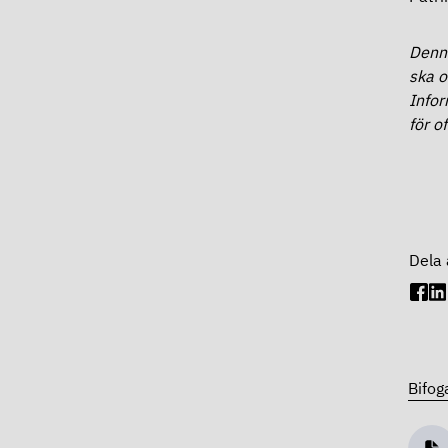
Denna
ska o
Infor
för o
Dela 
Bifog