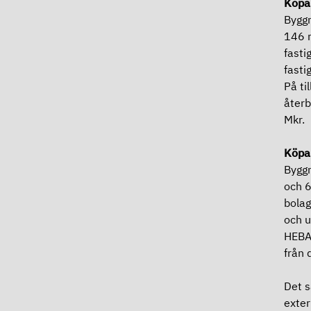
Köpar
Byggn
146 m
fasti
fasti
På ti
återb
Mkr.
Köpa
Byggn
och 6
bolag
och u
HEBA 
från 
Det s
exter