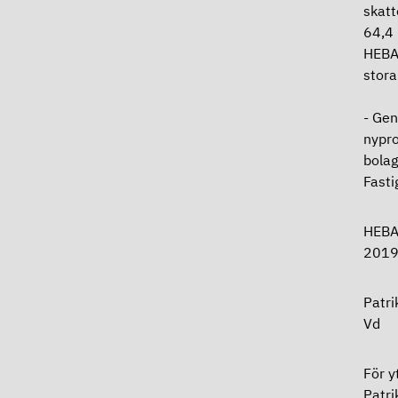
skatt
64,4 
HEBA
stora
- Gen
nypro
bolag
Fasti
HEB
201
Patr
Vd
För y
Patri