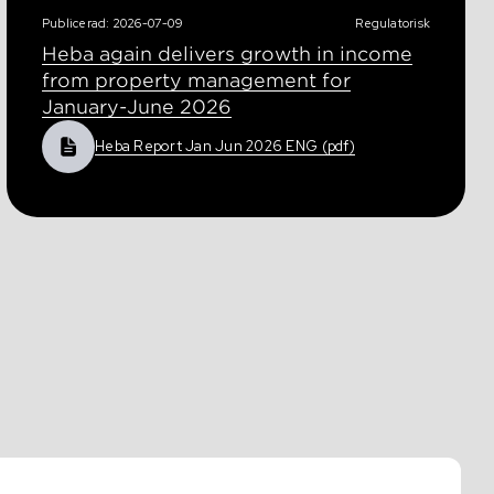
Publicerad: 2026-07-09
Regulatorisk
Heba again delivers growth in income
from property management for
January-June 2026
Heba Report Jan Jun 2026 ENG (pdf)