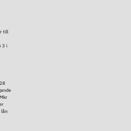
till
 3 i
528
ägande
 Mkr
er
 lån