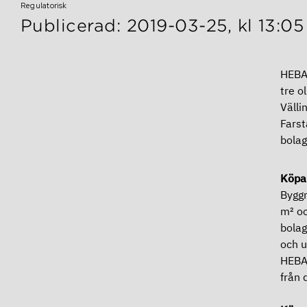
Regulatorisk
Publicerad: 2019-03-25, kl 13:05
HEBA 
tre o
Välli
Farst
bolag
Köpar
Byggn
m² oc
bolag
och u
HEBA 
från 