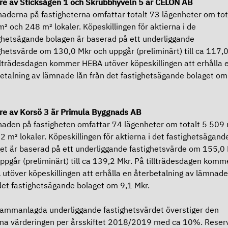
e av Sticksågen 1 och Skrubbhyveln 5 är CELON AB
aderna på fastigheterna omfattar totalt 73 lägenheter om tot
² och 248 m² lokaler. Köpeskillingen för aktierna i de
ghetsägande bolagen är baserad på ett underliggande
ghetsvärde om 130,0 Mkr och uppgår (preliminärt) till ca 117,0
llträdesdagen kommer HEBA utöver köpeskillingen att erhålla 
etalning av lämnade lån från det fastighetsägande bolaget om
re av Korsö 3 är Primula Byggnads AB
aden på fastigheten omfattar 74 lägenheter om totalt 5 509
2 m² lokaler. Köpeskillingen för aktierna i det fastighetsägand
et är baserad på ett underliggande fastighetsvärde om 155,0
ppgår (preliminärt) till ca 139,2 Mkr. På tillträdesdagen komm
utöver köpeskillingen att erhålla en återbetalning av lämnade
det fastighetsägande bolaget om 9,1 Mkr.
ammanlagda underliggande fastighetsvärdet överstiger den
na värderingen per årsskiftet 2018/2019 med ca 10%. Reser