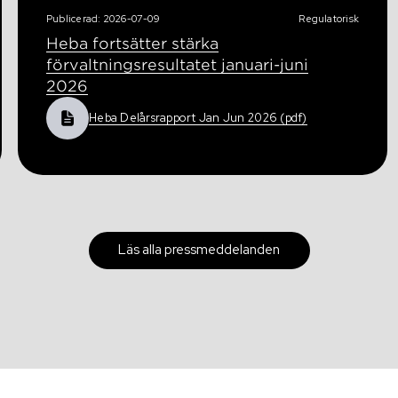
Publicerad: 2026-07-09
Regulatorisk
Heba fortsätter stärka
förvaltningsresultatet januari-juni
2026
Heba Delårsrapport Jan Jun 2026 (pdf)
Läs alla pressmeddelanden