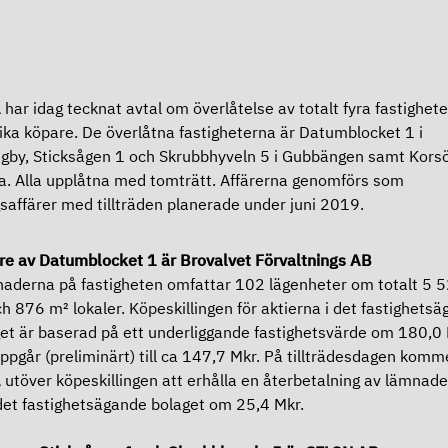
har idag tecknat avtal om överlåtelse av totalt fyra fastigheter 
lika köpare. De överlåtna fastigheterna är Datumblocket 1 i
ngby, Sticksågen 1 och Skrubbhyveln 5 i Gubbängen samt Korsö
a. Alla upplåtna med tomträtt. Affärerna genomförs som
saffärer med tillträden planerade under juni 2019.
e av Datumblocket 1 är Brovalvet Förvaltnings AB
aderna på fastigheten omfattar 102 lägenheter om totalt 5 
h 876 m² lokaler. Köpeskillingen för aktierna i det fastighets
et är baserad på ett underliggande fastighetsvärde om 180,0
ppgår (preliminärt) till ca 147,7 Mkr. På tillträdesdagen komm
utöver köpeskillingen att erhålla en återbetalning av lämnade
det fastighetsägande bolaget om 25,4 Mkr.