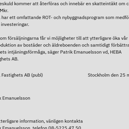
eskuld kommer att återföras och innebär en skatteintäkt om c
Mkr.
 har ett omfattande ROT- och nybyggnadsprogram som medfö
 investeringar.
om försäljningarna får vi möjligheter till att ytterligare öka vår
duktion av bostäder och äldreboenden och samtidigt förbättr
ets intjäningsförmåga, säger Patrik Emanuelsson vd, HEBA
ghets AB.
A Fastighets AB (publ) Stockholm den 25 m
9
ik Emanuelsson
tterligare information, vänligen kontakta
k Emanuelsson, telefon 08-5225 47 50