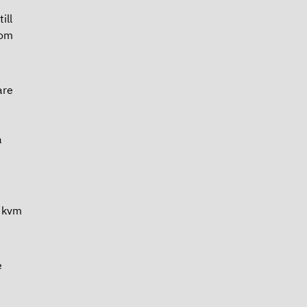
ill
 om
are
a
0 kvm
e