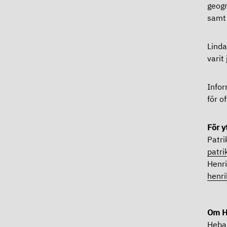
geogr
samt 
Linda
varit
Infor
för o
För y
Patri
patr
Henri
henri
Om H
Heba 