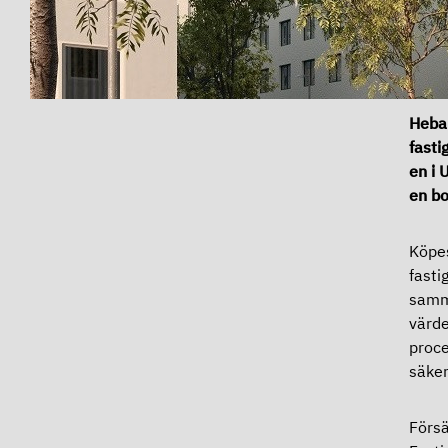
Heba 
fasti
en i 
en bo
Köpes
fasti
samma
värde
proce
säker
Försä