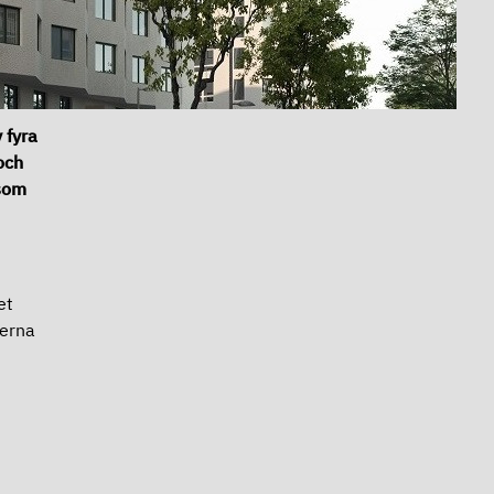
 fyra
och
 som
et
terna