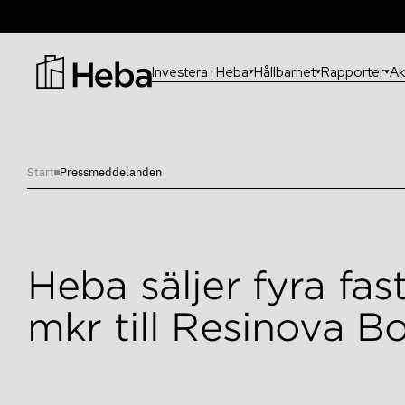
Investera i Heba
Hållbarhet
Rapporter
Ak
Vanligaste sökningarna:
Information för investerare?
Start
Pressmeddelanden
Heba säljer fyra fas
mkr till Resinova B