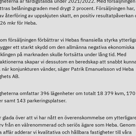
gheterna är färdigställda under 2021/2022. Med försäljningen
ttras belåningsgraden med drygt 2 procent.
Försäljningen har, t
 av återföring av uppskjuten skatt, en positiv resultatpåverkan
 26 mkr för Heba.
om försäljningen förbättrar vi Hebas finansiella styrka ytterlig
ygger ett starkt skydd om den allmänna negativa ekonomiska
klingen på marknaden skulle fortsätta under lång tid. Med
aktionerna skapar vi dessutom en beredskap att snabbt kunn
 när konjunkturen vänder, säger Patrik Emanuelsson vd Heba
ghets AB.
gheterna omfattar 396 lägenheter om totalt 18 379 kvm, 17
er samt 143 parkeringsplatser.
är glada över att vi har nått en överenskommelse om ytterligar
rv från en välrenommerad och seriös ägare som Heba. Genom
 affär adderar vi kvalitativa och hållbara fastigheter till våra