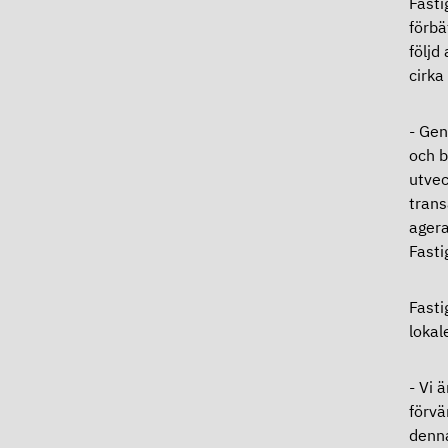
Fasti
förbä
följd
cirka
- Gen
och b
utvec
trans
agera
Fasti
Fasti
lokal
- Vi 
förvä
denna