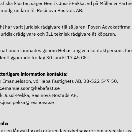
afiska kluster, säger Henrik Jussi-Pekka, vd på Möller & Partn
medgrundare till Resinova Bostads AB.
hl har varit juridisk rådgivare till säljaren. Foyen Advokatfirma
 juridisk rådgivare och JLL teknisk rådgivare åt köparen.
mationen lämnades genom Hebas angivna kontaktpersons förs
ffentliggörande fredag 30 juni kl 17.45 CET.
tterligare information kontakta:
k Emanuelsson, vd Heba Fastighets AB, 08-522 547 50,
ik.emanuelsson@hebafast.se
k Jussi-Pekka, Resinova Bostads AB,
k.jussipekka@resinova.se
eba
är en långsiktig och erfaren fastighetsägare som utvecklar, äg