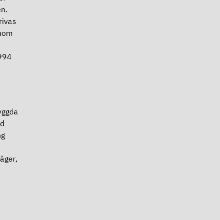
n.
rivas
enom
1994
yggda
ed
ng
äger,