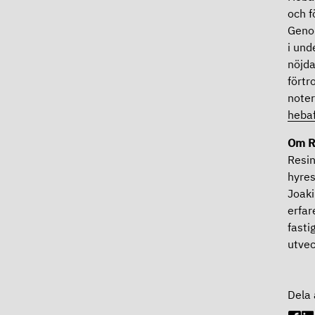
och f
Genom
i und
nöjda
förtr
noter
hebaf
Om R
Resin
hyres
Joaki
erfar
fasti
utvec
Dela 