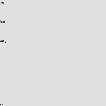
ers
 har
org,
er