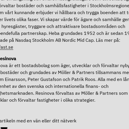
örvaltar bostäder och samhällsfastigheter i Stockholmsregione
 vårt kunnande erbjuder vi hållbara och trygga boenden att t
er livets olika faser. Vi skapar värde för ägare och samhälle g
 hyresgäster, tryggare och attraktivare bostadsområden och
oendefulla partnerskap. Heba grundades 1952 och är sedan 
ade på Nasdaq Stockholm AB Nordic Mid Cap. Läs mer på:
ast.se
esinova
ova är ett bostadsbolag som äger, utvecklar och förvaltar nyb
bostäder och grundades av Möller & Partners tillsammans m
m Einarsson, Peter Gustafson och Patrik Roos. Alla med en lå
enhet av den svenska och internationella finans- och
ghetsmarknaden. Resinova förvaltas av Möller & Partners som 
klar och förvaltar fastigheter i olika strategier.
artikeln med en vän eller ditt nätverk