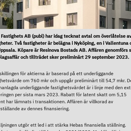
Fastighets AB (publ) har idag tecknat avtal om överlåtelse av
gheter. Två fastigheter är belägna i Nyköping, en i Vallentuna 
Uppsala. Köpare är Resinova Bostads AB. Affären genomförs
lagsaffär och tillträdet sker preliminärt 29 september 2023.
killingen för aktierna är baserad på ett underliggande
ghetsvärde om 760 mkr och uppgår preliminärt till 54,7 mkr. D
nlagda underliggande fastighetsvärdet är i linje med den ex
ringen per sista mars 2023. Rabatt för latent skatt om 5,15
nt har lämnats i transaktionen. Affären är villkorad av
ställande av dennes finansiering.
ljningen utgör ett led i att stärka Hebas finansiella ställning.