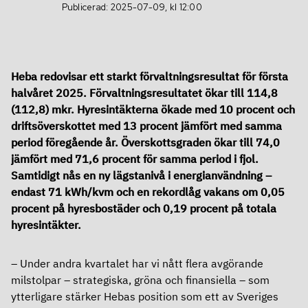
Definitioner
Publicerad: 2025-07-09, kl 12:00
Aktien
Kalendarium
Finansiering
Grön aktie
Heba redovisar ett starkt förvaltningsresultat för första
halvåret 2025. Förvaltningsresultatet ökar till 114,8
Finansiering
Ägare
(112,8) mkr. Hyresintäkterna ökade med 10 procent och
Bolagsstyrning
driftsöverskottet med 13 procent jämfört med samma
Ramverk för grön och hållbar finansiering
Utdelning
period föregående år. Överskottsgraden ökar till 74,0
Bolagsstyrning
jämfört med 71,6 procent för samma period i fjol.
Obligationsprogram – MTN
Analyser
Samtidigt nås en ny lägstanivå i energianvändning –
Om Heba
Årsstämma
endast 71 kWh/kvm och en rekordlåg vakans om 0,05
Certifikatprogram
procent på hyresbostäder och 0,19 procent på totala
Om Heba
Valberedning
hyresintäkter.
Banklån
In English
Affärsmodell, mål och strategi
Styrelse
Rating
Under andra kvartalet har vi nått flera avgörande
milstolpar – strategiska, gröna och finansiella – som
In English
Kontakt
Ledning
Fastighetsvärdering
ytterligare stärker Hebas position som ett av Sveriges