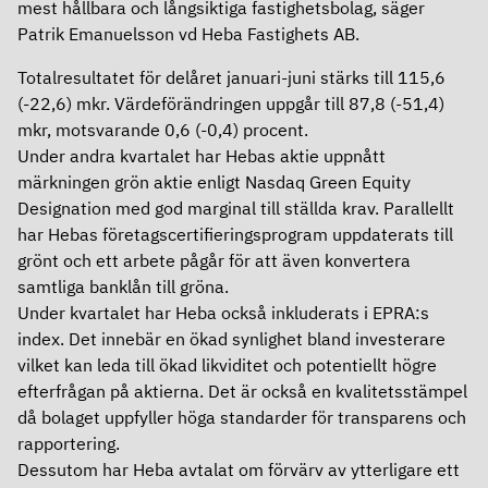
mest hållbara och långsiktiga fastighetsbolag, säger
Ersättningar
Patrik Emanuelsson vd Heba Fastighets AB.
Revisor
Totalresultatet för delåret januari-juni stärks till 115,6
(-22,6) mkr. Värdeförändringen uppgår till 87,8 (-51,4)
Bolagsordning
mkr, motsvarande 0,6 (-0,4) procent.
Under andra kvartalet har Hebas aktie uppnått
Bolagsstyrningsrapport
märkningen grön aktie enligt Nasdaq Green Equity
Designation med god marginal till ställda krav. Parallellt
Årsredovisning
har Hebas företagscertifieringsprogram uppdaterats till
grönt och ett arbete pågår för att även konvertera
samtliga banklån till gröna.
Under kvartalet har Heba också inkluderats i EPRA:s
index. Det innebär en ökad synlighet bland investerare
vilket kan leda till ökad likviditet och potentiellt högre
efterfrågan på aktierna. Det är också en kvalitetsstämpel
då bolaget uppfyller höga standarder för transparens och
rapportering.
Dessutom har Heba avtalat om förvärv av ytterligare ett