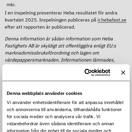
mkr.
I en inspelning presenterar Heba resultatet för andra
kvartalet 2025. Inspelningen publiceras på
ir.hebafast.se
efter att rapporten är publicerad.
Denna information är sådan information som Heba
Fastighets AB är skyldigt att offentliggöra enligt EU:s
marknadsmissbruksförordning och lagen om
värdepappersmarknaden. Informationen lämnades,
genom ovanstående kontaktpersoners försorg, för
offentliggörande den 2025-07-09 12:00 CEST.
För mer information kontakta:
Patrik Emanuelsson, vd Heba Fastighets AB, 08-522 547
Denna webbplats använder cookies
50,
patrik.emanuelsson@hebafast.se
Vi använder enhetsidentifierare för att anpassa innehållet
Hanna Franzén, CFO Heba Fastighets AB, 076-764 63
och annonserna till användarna, tillhandahålla funktioner
63,
hanna.franzen@hebafast.se
för sociala medier och analysera vår trafik. Vi
vidarebefordrar även sådana identifierare och annan
Om Heba
information från din enhet till de sociala medier och