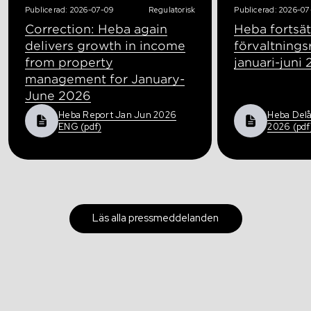
Publicerad: 2026-07-09
Regulatorisk
Publicerad: 2026-07
Correction: Heba again
Heba fortsät
delivers growth in income
förvaltnings
from property
januari-juni
management for January-
June 2026
Heba Report Jan Jun 2026
Heba Delå
ENG (pdf)
2026 (pdf
Läs alla pressmeddelanden