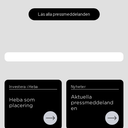
Läs alla pressmeddelanden
Investera i Heba
Nyheter
Aktuella
Heba som
pressmeddeland
placering
en