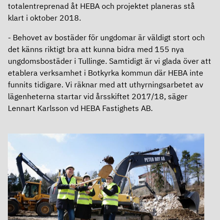
totalentreprenad åt HEBA och projektet planeras stå
Ersättningar
klart i oktober 2018.
Revisor
- Behovet av bostäder för ungdomar är väldigt stort och
det känns riktigt bra att kunna bidra med 155 nya
Bolagsordning
ungdomsbostäder i Tullinge. Samtidigt är vi glada över att
etablera verksamhet i Botkyrka kommun där HEBA inte
Bolagsstyrningsrapport
funnits tidigare. Vi räknar med att uthyrningsarbetet av
lägenheterna startar vid årsskiftet 2017/18, säger
Årsredovisning
Lennart Karlsson vd HEBA Fastighets AB.