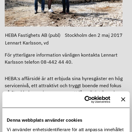
HEBA Fastighets AB (publ)
Stockholm den 2 maj 2017
Lennart Karlsson, vd
För ytterligare information vänligen kontakta
Lennart
Karlsson telefon 08-442 44 40.
HEBA:s affärsidé är att erbjuda sina hyresgäster en hög
servicenivå, ett attraktivt och tryggt boende med fokus
på Stockholmsregionen genom ett långsiktigt ägande,
engagerad förvaltning och aktiv fastighetsutveckling.
HEBA är sedan år 1994 noterad på Nasdaq OMX
Stockholmsbörsen, Mid Cap listan.
Denna webbplats använder cookies
Ytterligare information om bolaget finns på
www.hebafast.se
Vi använder enhetsidentifierare för att anpassa innehållet