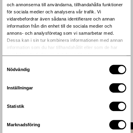
och annonserna till användarna, tillhandahålla funktioner
för sociala medier och analysera vår trafik. Vi
Dela artikeln med en vän eller ditt nätverk
vidarebefordrar även sådana identifierare och annan
information från din enhet till de sociala medier och
annons- och analysföretag som vi samarbetar med.
Bifogade filer
Dessa kan i sin tur kombinera informationen med annan
information som du har tillhandahållit eller som de har
Release (pdf)
samlat in när du har använt deras tjänster.
Samtyckesval
Nödvändig
Spadtag Tullinge (jpg)
Fler pressmeddelanden
Inställningar
Statistik
Marknadsföring