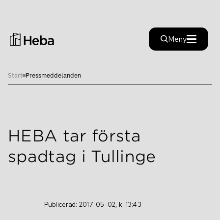
Stäng
Meny
Start
Pressmeddelanden
Investera i Heba
Investera i Heba
Hållbarhet
Finansiella nyckeltal
HEBA tar första
Hållbarhet
Finansiella mål
spadtag i Tullinge
Rapporter
Färdplan
Inblick
Rapporter
Hållfast
Alternativa nyckeltal
Publicerad: 2017-05-02, kl 13:43
Aktien
Pressmeddelanden