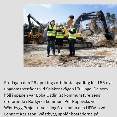
Definitioner
Aktien
Kalendarium
Finansiering
Grön aktie
Finansiering
Ägare
Bolagsstyrning
Ramverk för grön och hållbar finansiering
Utdelning
Bolagsstyrning
Obligationsprogram – MTN
Analyser
Om Heba
Årsstämma
Certifikatprogram
Fredagen den 28 april togs ett första spadtag för 155 nya
Om Heba
Valberedning
Banklån
ungdomsbostäder vid Solskensvägen i Tullinge. De som
In English
höll i spaden var Ebba Östlin (s) kommunstyrelsens
Affärsmodell, mål och strategi
Styrelse
Rating
ordförande i Botkyrka kommun, Per Popovski, vd
Wästbygg Projektutveckling Stockholm och HEBA:s vd
In English
Kontakt
Ledning
Fastighetsvärdering
Lennart Karlsson. Wästbygg uppför bostäderna på