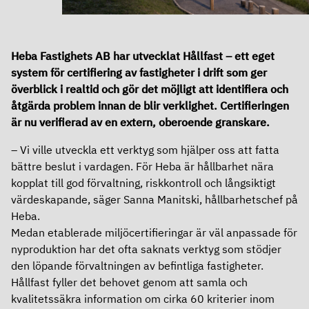
Ersättningar
Revisor
Heba Fastighets AB har utvecklat Hållfast – ett eget
system för certifiering av fastigheter i drift som ger
Bolagsordning
överblick i realtid och gör det möjligt att identifiera och
åtgärda problem innan de blir verklighet. Certifieringen
Bolagsstyrningsrapport
är nu verifierad av en extern, oberoende granskare.
Årsredovisning
– Vi ville utveckla ett verktyg som hjälper oss att fatta
bättre beslut i vardagen. För Heba är hållbarhet nära
kopplat till god förvaltning, riskkontroll och långsiktigt
värdeskapande, säger Sanna Manitski, hållbarhetschef på
Heba.
Medan etablerade miljöcertifieringar är väl anpassade för
nyproduktion har det ofta saknats verktyg som stödjer
den löpande förvaltningen av befintliga fastigheter.
Hållfast fyller det behovet genom att samla och
kvalitetssäkra information om cirka 60 kriterier inom