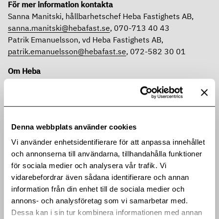
För mer information kontakta
Sanna Manitski, hållbarhetschef Heba Fastighets AB,
sanna.manitski@hebafast.se
, 070-713 40 43
Patrik Emanuelsson, vd Heba Fastighets AB,
patrik.emanuelsson@hebafast.se
, 072-582 30 01
Om Heba
Heba är en långsiktig och erfaren fastighetsägare som
utvecklar, äger och förvaltar bostäder och
samhällsfastigheter med centrala lägen i
Stockholmsregionen och Mälardalen. Genom vårt
Denna webbplats använder cookies
kunnande erbjuder vi hållbara och trygga boenden med
hög standard att trivas i under livets olika faser. Vi skapar
Vi använder enhetsidentifierare för att anpassa innehållet
värde för ägare och samhälle genom nöjda hyresgäster,
och annonserna till användarna, tillhandahålla funktioner
tryggare och attraktivare bostadsområden och
för sociala medier och analysera vår trafik. Vi
förtroendefulla partnerskap. Heba grundades 1952 och
vidarebefordrar även sådana identifierare och annan
är sedan 1994 noterade på Nasdaq Stockholm AB Nordic
information från din enhet till de sociala medier och
Mid Cap. Läs mer på:
hebafast.se
annons- och analysföretag som vi samarbetar med.
Dessa kan i sin tur kombinera informationen med annan