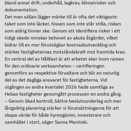
bland annat drift, underhåll, lagkrav, klimatrisker och
dokumentation.
Det man sällan lägger märke till är ofta det viktigaste:
taket som inte läcker, hissen som inte står stilla, risken
som aldrig hinner ske. Genom att identifiera risker i ett
tidigt skede minskar behovet av akuta åtgärder, vilket
bidrar till en mer förutsägbar kostnadsutveckling och
stärker fastigheternas motståndskraft mot framtida krav.
En central del av Hållfast är att arbetet sker inom ramen
för den ordinarie verksamheten – certifieringen
genomförs av respektive förvaltare och blir en naturlig
del av det dagliga ansvaret för fastigheterna. Vid
utgången av andra kvartalet 2026 hade samtliga av
Hebas fastigheter genomgått processen en andra gång.
– Genom ökad kontroll, bättre beslutsunderlag och mer
långsiktig planering stärker vi förutsättningarna för att
skapa värde för både hyresgäster, investerare och
samhället i stort, säger Sanna Manitski.