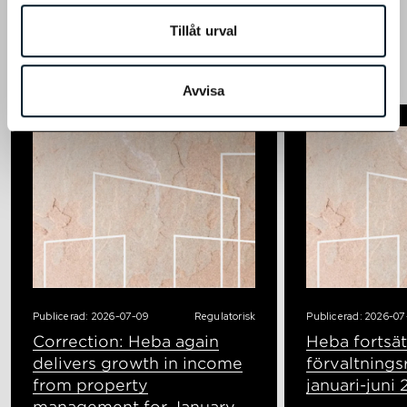
Fler pressmeddelanden
Tillåt urval
Till boende
Avvisa
Publicerad: 2026-07-09
Regulatorisk
Publicerad: 2026-07
Correction: Heba again
Heba fortsät
delivers growth in income
förvaltnings
from property
januari-juni