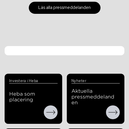
Läs alla pressmeddelanden
Investera i Heba
Nyheter
Aktuella
Heba som
pressmeddeland
placering
en