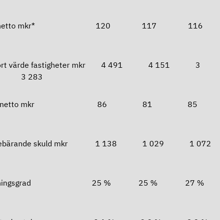
iftnetto mkr* 120 117 1
fört värde fastigheter mkr 4 491 4 151 3
5 3 283
etalnetto mkr 86 81 8
tebärande skuld mkr 1 138 1 029 1 
låningsgrad 25 % 25 % 27