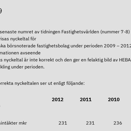
9
 senaste numret av tidningen Fastighetsvärlden (nummer 7-8)
isas nyckeltal för
ka börsnoterade fastighetsbolag under perioden 2009 – 2012
rmationen avseende
 nyckeltal är inte korrekt och den ger en felaktig bild av HEBA
kling under perioden.
rrekta nyckeltalen ser ut enligt följande:
012 2011 201
9
resintäkter mkr 231 231 2