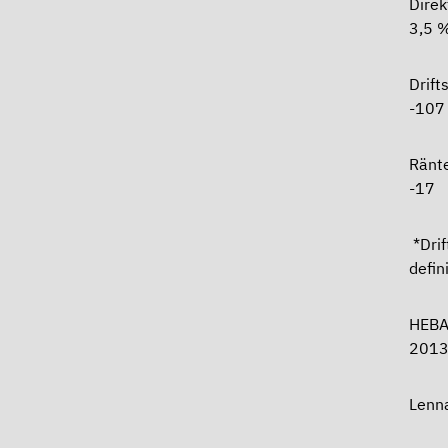
Di
3,5 
Dr
-107
R
-17
*Drif
defin
HEB
201
Lenna