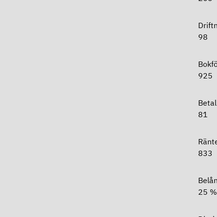
Dr
98
Bok
92
B
81
Rän
833
Be
25 %