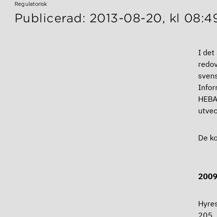
Regulatorisk
Publicerad: 2013-08-20, kl 08:4
I det
redov
svens
Info
HEBAs
utvec
De ko
2
200
Hy
205