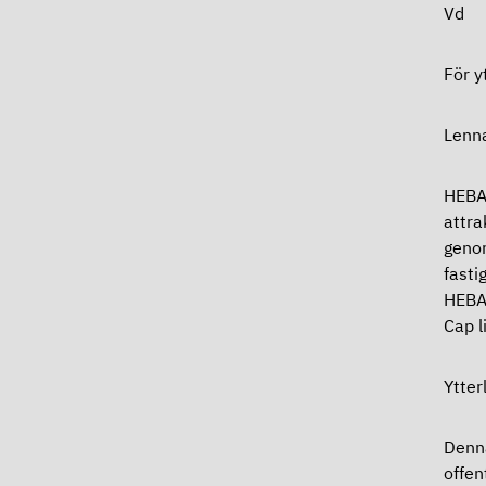
Vd
För y
Lenna
HEBAs
attra
genom
fasti
HEBA
Cap l
Ytter
Denna
offen