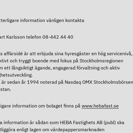
tterligare information vänligen kontakta
rt Karlsson telefon 08-442 44 40
 affärsidé är att erbjuda sina hyresgäster en hög servicenivå,
ktivt och tryggt boende med fokus på Stockholmsregionen
 ett långsiktigt ägande, engagerad förvaltning och aktiv
ghetsutveckling.
 är sedan år 1994 noterad på Nasdaq OMX Stockholmsbörsen
istan.
ligare information om bolaget finns på
www.hebafast.se
 information är sådan som HEBA Fastighets AB (publ) ska
tliggöra enligt lagen om värdepappersmarknaden