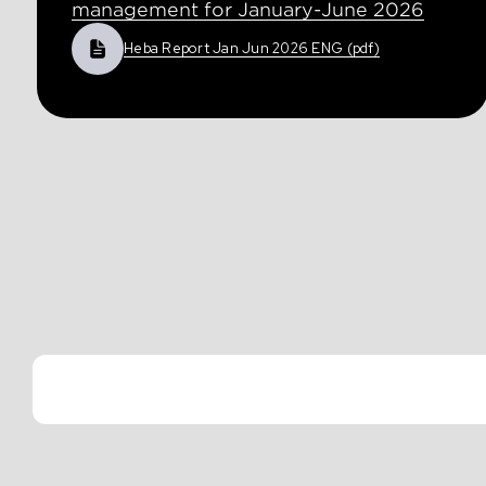
management for January-June 2026
Heba Report Jan Jun 2026 ENG (pdf)