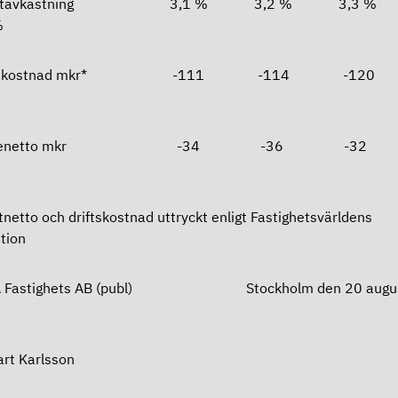
rektavkastning 3,1 % 3,2 % 3,3
%
iftskostnad mkr* -111 -114 -1
äntenetto mkr -34 -36 -
tnetto och driftskostnad uttryckt enligt Fastighetsvärldens
ition
A Fastighets AB (publ) Stockholm den 20 augus
3
rt Karlsson