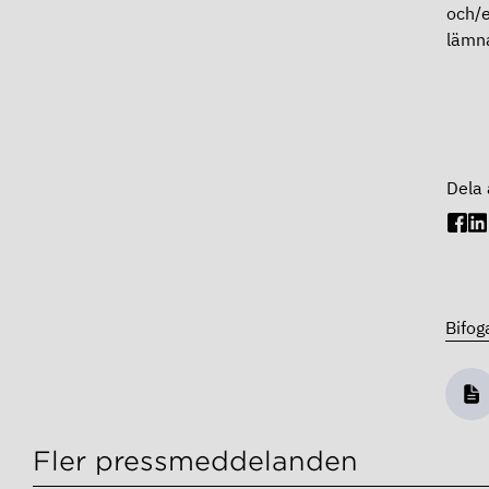
och/e
lämna
Dela 
Bifog
Fler pressmeddelanden