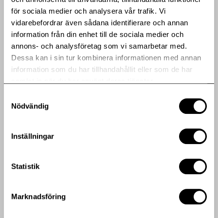
Heba uppdaterar sitt MTN-program. Bild:
för sociala medier och analysera vår trafik. Vi
Fastigheten Opalen 2, Täby Park (jpeg)
vidarebefordrar även sådana identifierare och annan
information från din enhet till de sociala medier och
annons- och analysföretag som vi samarbetar med.
Dessa kan i sin tur kombinera informationen med annan
information som du har tillhandahållit eller som de har
samlat in när du har använt deras tjänster.
Samtyckesval
Nödvändig
Inställningar
Statistik
Marknadsföring
Publicerad: 2025-02-28
Regulatorisk