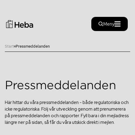
Stäng
Meny
Start
Pressmeddelanden
Investera i Heba
Investera i Heba
Hållbarhet
Finansiella nyckeltal
Pressmeddelanden
Hållbarhet
Finansiella mål
Här hittar du våra pressmeddelanden - både regulatoriska och
Rapporter
Färdplan
Inblick
icke regulatoriska. Följ vår utveckling genom att prenumerera
på pressmeddelanden och rapporter. Fyll bara i din mejladress
Rapporter
Hållfast
Alternativa nyckeltal
längre ner på sidan, så får du våra utskick direkt i mejlen.
Aktien
Pressmeddelanden